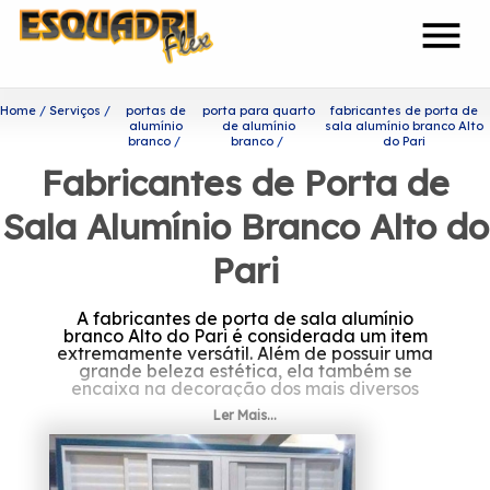
menu
Home
Serviços
portas de
porta para quarto
fabricantes de porta de
alumínio
de alumínio
sala alumínio branco Alto
branco
branco
do Pari
Fabricantes de Porta de
Sala Alumínio Branco Alto do
Pari
A fabricantes de porta de sala alumínio
branco Alto do Pari é considerada um item
extremamente versátil. Além de possuir uma
grande beleza estética, ela também se
encaixa na decoração dos mais diversos
ambientes.
Ler Mais...
Saiba mais sobre fabricantes
de porta de sala alumínio