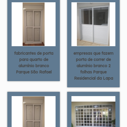
fabricantes de porta
empresas que fazem
para quarto de
porta de correr de
alumínio branco
alumínio branco 2
Parque São Rafael
folhas Parque
Residencial da Lapa