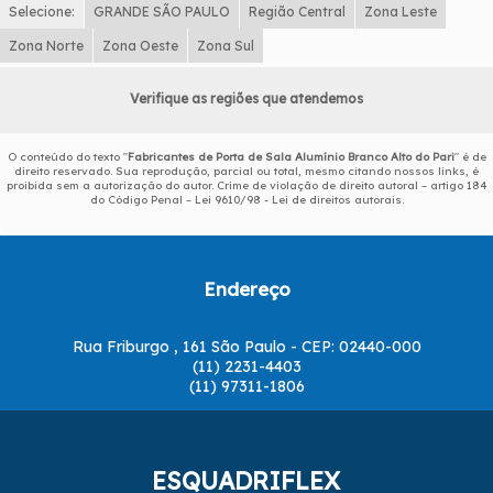
Selecione:
GRANDE SÃO PAULO
Região Central
Zona Leste
Zona Norte
Zona Oeste
Zona Sul
Verifique as regiões que atendemos
O conteúdo do texto "
Fabricantes de Porta de Sala Alumínio Branco Alto do Pari
" é de
direito reservado. Sua reprodução, parcial ou total, mesmo citando nossos links, é
proibida sem a autorização do autor. Crime de violação de direito autoral – artigo 184
do Código Penal –
Lei 9610/98 - Lei de direitos autorais
.
Endereço
Rua Friburgo , 161 São Paulo - CEP: 02440-000
(11) 2231-4403
(11) 97311-1806
ESQUADRIFLEX