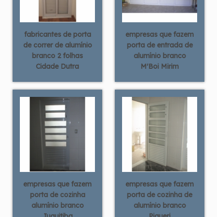
fabricantes de porta
empresas que fazem
de correr de alumínio
porta de entrada de
branco 2 folhas
alumínio branco
Cidade Dutra
M'Boi Mirim
empresas que fazem
empresas que fazem
porta de cozinha
porta de cozinha de
alumínio branco
alumínio branco
Juquitiba
Piqueri