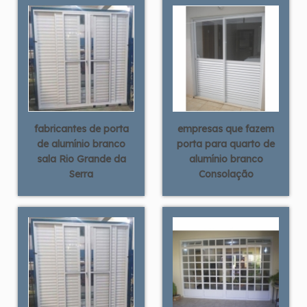
fabricantes de porta
empresas que fazem
de alumínio branco
porta para quarto de
sala Rio Grande da
alumínio branco
Serra
Consolação