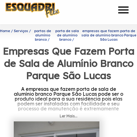
menu
Home
Serviços
portas de
porta de sala
empresas que fazem porta de
alumínio
de alumínio
sala de alumínio branco Parque
branco
branco
São Lucas
Empresas Que Fazem Porta
de Sala de Alumínio Branco
Parque São Lucas
A empresas que fazem porta de sala de
alumínio branco Parque São Lucas pode ser o
produto ideal para a sua residência pois elas
podem ser instaladas com facilidade e seu
processo de manutenção é extremamente
simplificado.
Ler Mais...
Ficou interessado em
empresas que fazem porta de