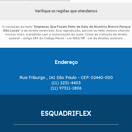
Verifique as regiões que atendemos
O conteúdo do texto "
Empresas Que Fazem Porta de Sala de Alumínio Branco Parque
São Lucas
" é de direito reservado. Sua reprodução, parcial ou total, mesmo citando
nossos links, é proibida sem a autorização do autor. Crime de violação de direito
autoral – artigo 184 do Código Penal –
Lei 9610/98 - Lei de direitos autorais
.
Endereço
Rua Friburgo , 161 São Paulo - CEP: 02440-000
(11) 2231-4403
(11) 97311-1806
ESQUADRIFLEX