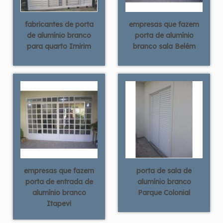
fabricantes de porta
empresas que fazem
de alumínio branco
porta de alumínio
para quarto Imirim
branco sala Belém
empresas que fazem
porta de sala de
porta de entrada de
alumínio branco
alumínio branco
Parque Colonial
Itapevi