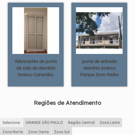
fabricantes de porta
porta de entrada
de sala de alumínio
alumínio branco
branco Carandiru
Parque Dom Pedro
Regiões de Atendimento
Selecione:
GRANDE SÃO PAULO
Região Central
Zona Leste
Zona Norte
Zona Oeste
Zona Sul