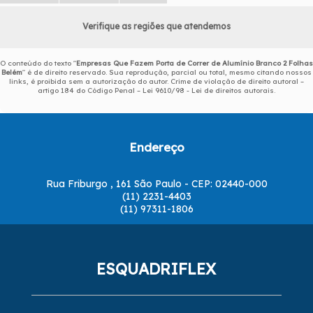
Verifique as regiões que atendemos
O conteúdo do texto "
Empresas Que Fazem Porta de Correr de Alumínio Branco 2 Folhas
Belém
" é de direito reservado. Sua reprodução, parcial ou total, mesmo citando nossos
links, é proibida sem a autorização do autor. Crime de violação de direito autoral –
artigo 184 do Código Penal –
Lei 9610/98 - Lei de direitos autorais
.
Endereço
Rua Friburgo , 161 São Paulo - CEP: 02440-000
(11) 2231-4403
(11) 97311-1806
ESQUADRIFLEX