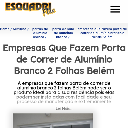
menu
Home
Serviços
portas de
porta de sala
empresas que fazem porta de
alumínio
de alumínio
correr de alumínio branco 2
branco
branco
folhas Belém
Empresas Que Fazem Porta
de Correr de Alumínio
Branco 2 Folhas Belém
A empresas que fazem porta de correr de
alumínio branco 2 folhas Belém pode ser o
produto ideal para a sua residência pois elas
podem ser instaladas com facilidade e seu
processo de manutenção é extremamente
simplificado.
Ler Mais...
Ficou interessado em
empresas que fazem porta de