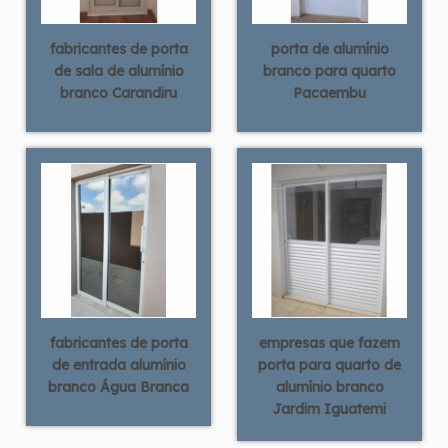
fabricantes de porta
porta de alumínio
de sala de alumínio
branco para quarto
branco Carandiru
Pacaembu
fabricantes de porta
empresas que fazem
de entrada alumínio
porta para quarto de
branco Água Branca
alumínio branco
Jardim Iguatemi