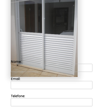
correr de alumínio branco 2
folhas Belém?
A Esquadriflex tem uma equipe de
profissionais formada somente por
colaboradores competentes que buscam a
total satisfação do cliente em cada pedido e
a maior inovação e evolução dos processos. A
empresa é uma das mais bem cotadas do
segmento de esquadrias e, por isso, é capaz
de garantir o melhor custo benefício para
seus clientes. Graças ao seu trabalho
diferenciado, a Esquadriflex é uma das
organizações mais recomendadas do ramo.
Nome:
Caso esteja precisando de empresas que
fazem porta de correr de alumínio branco 2
folhas Belém, É de extrema importância sabe
que com a Esquadriflex você pode encontrar
serviços como o de Janela Basculante em
Email:
Alumínio, Janela de Esquadria de Alumínio,
entre outras opções, priorizando sempre suas
necessidades. Não deixe de falar conosco
para esclarecer cada uma de suas dúvidas
Telefone:
com nossos profissionais.