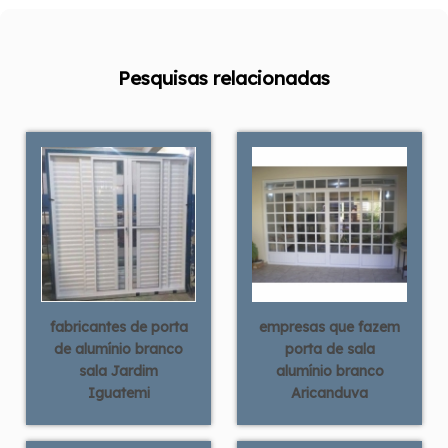
Pesquisas relacionadas
fabricantes de porta
empresas que fazem
de alumínio branco
porta de sala
sala Jardim
alumínio branco
Iguatemi
Aricanduva