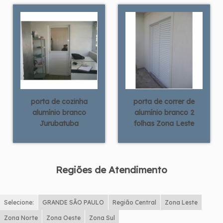
porta de cozinha
porta de correr de
alumínio branco
alumínio branco 2
Jurubatuba
folhas Zona Leste
Regiões de Atendimento
Selecione:
GRANDE SÃO PAULO
Região Central
Zona Leste
Zona Norte
Zona Oeste
Zona Sul