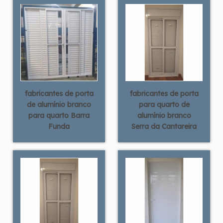
fabricantes de porta
fabricantes de porta
de alumínio branco
para quarto de
para quarto Barra
alumínio branco
Funda
Serra da Cantareira