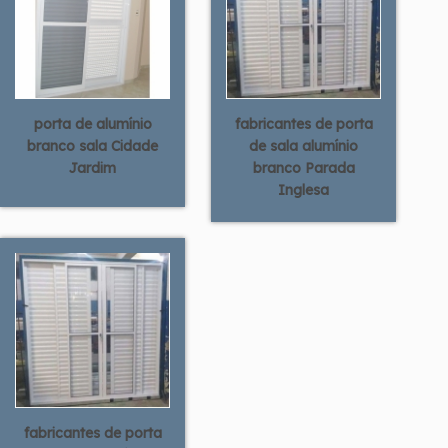
porta de alumínio
fabricantes de porta
branco sala Cidade
de sala alumínio
Jardim
branco Parada
Inglesa
fabricantes de porta