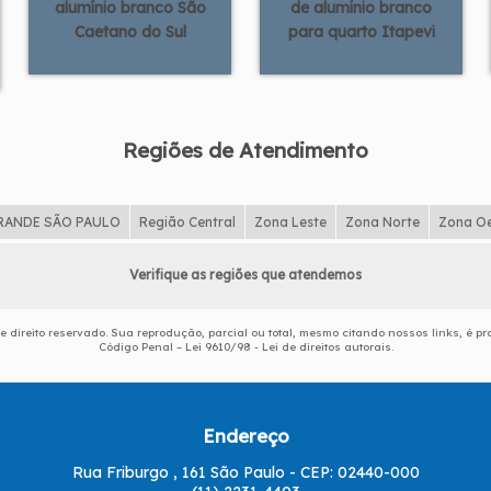
alumínio branco São
de alumínio branco
Caetano do Sul
para quarto Itapevi
Regiões de Atendimento
RANDE SÃO PAULO
Região Central
Zona Leste
Zona Norte
Zona O
Verifique as regiões que atendemos
de direito reservado. Sua reprodução, parcial ou total, mesmo citando nossos links, é pr
Código Penal –
Lei 9610/98 - Lei de direitos autorais
.
Endereço
Rua Friburgo , 161 São Paulo - CEP: 02440-000