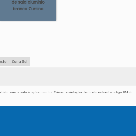
de sala alumínio
branco Cursino
este
Zona Sul
oibida sem a autorização do autor. Crime de violação de direito autoral – artigo 184 do