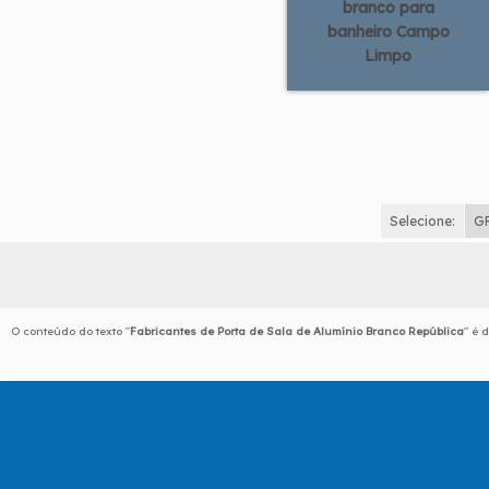
branco para
banheiro Campo
Limpo
Selecione:
G
O conteúdo do texto "
Fabricantes de Porta de Sala de Alumínio Branco República
" é 