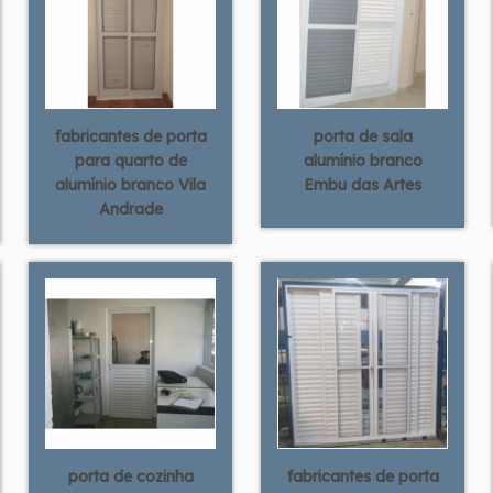
fabricantes de porta
porta de sala
para quarto de
alumínio branco
alumínio branco Vila
Embu das Artes
Andrade
porta de cozinha
fabricantes de porta