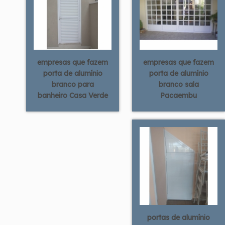
empresas que fazem
empresas que fazem
porta de alumínio
porta de alumínio
branco para
branco sala
banheiro Casa Verde
Pacaembu
portas de alumínio