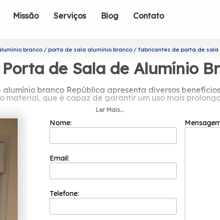
Missão
Serviços
Blog
Contato
alumínio branco
porta de sala alumínio branco
fabricantes de porta de sala
 Porta de Sala de Alumínio B
e alumínio branco República apresenta diversos benefícios
o material, que é capaz de garantir um uso mais prolong
Ler Mais...
abricantes de porta de sala de alumíni
Nome:
Mensage
adas do segmento de esquadrias, a Esquadriflex é capaz 
undação em 2002 e sua equipe de profissionais é formada 
isfação do cliente em cada pedido e a maior inovação e 
Email:
ntes de porta de sala de alumínio branco República? A s
r encontrada por meio da empresa Esquadriflex, por ex
odutos e serviços de excelência, como: Fundada em 200
quadrias., a Esquadriflex é pioneira no segmento de esq
Telefone:
informações!