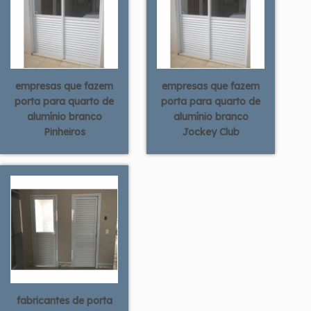
empresas que fazem
empresas que fazem
porta para quarto de
porta para quarto de
alumínio branco
alumínio branco
Pinheiros
Jockey Club
fabricantes de porta