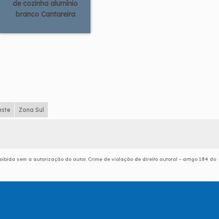
de cozinha alumínio
branco Cantareira
este
Zona Sul
oibida sem a autorização do autor. Crime de violação de direito autoral – artigo 184 do