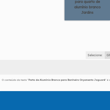
para quarto de
alumínio branco
Jardins
Selecione:
G
O conteúdo do texto "
Porta de Alumínio Branco para Banheiro Orçamento Jaguaré
" é 