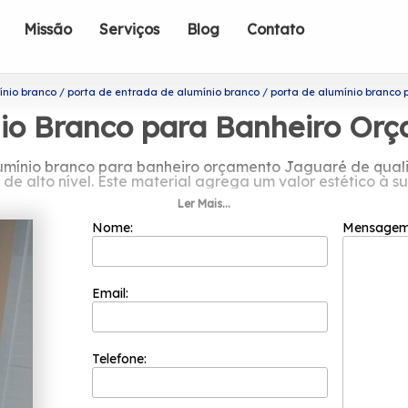
Missão
Serviços
Blog
Contato
ínio branco
porta de entrada de alumínio branco
porta de alumínio branco
nio Branco para Banheiro Or
lumínio branco para banheiro orçamento Jaguaré de qu
de alto nível. Este material agrega um valor estético à su
Ler Mais...
ões sobre porta de alumínio branco 
Nome:
Mensage
Jaguaré
 benefício para seus clientes, a Esquadriflex preza des
incipais como o comprometimento com os resultados e empa
Email:
o para banheiro orçamento Jaguaré? Para um trabalho de
quadrias. Entre os serviços oferecidos, é possível encont
ços da Esquadriflex, é possivel adquirir garantimos se
Telefone:
empre obter a perfeição que nossos clientes procuram e 
tecnologia. Entre em contato para mais informações!