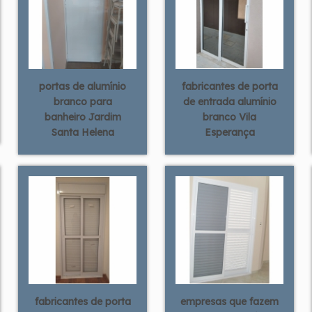
portas de alumínio
fabricantes de porta
branco para
de entrada alumínio
banheiro Jardim
branco Vila
Santa Helena
Esperança
fabricantes de porta
empresas que fazem