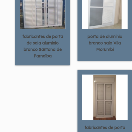
fabricantes de porta
porta de alumínio
de sala alumínio
branco sala Vila
branco Santana de
Morumbi
Parnaíba
fabricantes de porta