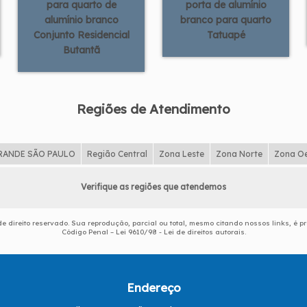
para quarto de
porta de alumínio
alumínio branco
branco para quarto
Conjunto Residencial
Tatuapé
Butantã
Regiões de Atendimento
RANDE SÃO PAULO
Região Central
Zona Leste
Zona Norte
Zona O
Verifique as regiões que atendemos
de direito reservado. Sua reprodução, parcial ou total, mesmo citando nossos links, é pr
Código Penal –
Lei 9610/98 - Lei de direitos autorais
.
Endereço