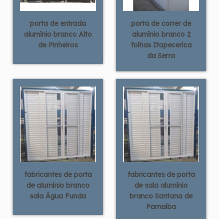
porta de entrada
porta de correr de
alumínio branco Alto
alumínio branco 2
de Pinheiros
folhas Itapecerica
da Serra
fabricantes de porta
fabricantes de porta
de alumínio branco
de sala alumínio
sala Água Funda
branco Santana de
Parnaíba