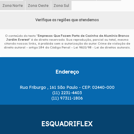
Zona Norte
Zona Oeste
Zona Sul
Verifique as regiões que atendemos
O conteúdo do texto "
Empresas Que Fazem Porta de Cozinha de Alumínio Branco
Jardim Everest
" é de direito reservado. Sua reprodução, parcial ou total, mesmo
citando nossos links, é proibida sem a autorização do autor. Crime de violação de
direito autoral – artigo 184 do Código Penal –
Lei 9610/98 - Lei de direitos autorais
.
Endereço
Rua Friburgo , 161 São Paulo - CEP: 02440-000
(11) 2231-4403
(11) 97311-1806
ESQUADRIFLEX