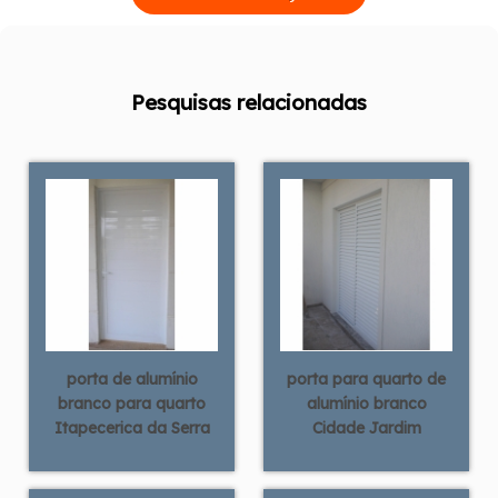
Pesquisas relacionadas
porta de alumínio
porta para quarto de
branco para quarto
alumínio branco
Itapecerica da Serra
Cidade Jardim