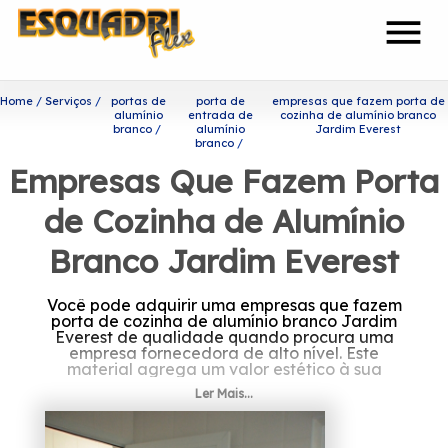
menu
Home
Serviços
portas de
porta de
empresas que fazem porta de
alumínio
entrada de
cozinha de alumínio branco
branco
alumínio
Jardim Everest
branco
Empresas Que Fazem Porta
de Cozinha de Alumínio
Branco Jardim Everest
Você pode adquirir uma empresas que fazem
porta de cozinha de alumínio branco Jardim
Everest de qualidade quando procura uma
empresa fornecedora de alto nível. Este
material agrega um valor estético à sua
residência.
Ler Mais...
Encontre mais informações