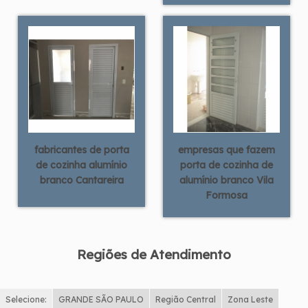
fabricantes de porta
empresas que fazem
de cozinha alumínio
porta de cozinha de
branco Cantareira
alumínio branco Vila
Formosa
Regiões de Atendimento
Selecione:
GRANDE SÃO PAULO
Região Central
Zona Leste