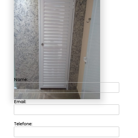
Mandaqui?
Com uma equipe de profissionais formada
somente por colaboradores competentes que
buscam a total satisfação do cliente em cada
pedido e a maior inovação e evolução dos
processos, a Esquadriflex teve a sua
fundação em 2002 e já é uma das empresas
mais bem cotadas do segmento de
esquadrias.
Caso esteja procurando por porta de
alumínio branco para banheiro orçamento
Mandaqui, Proporcionando as melhores
soluções do ramo de esquadrias, a
Nome:
Esquadriflex é a melhor opção, já que
oferece serviços como o de Esquadrias de
Alumínio sob Medida, Cortinas de Vidro
Deslizantes. Priorizando sempre as
necessidades dos seus clientes, a
Email:
Esquadriflex conta com uma equipe de
profissionais aptos a oferecer as melhores
soluções em esquadrias. Saiba mais!
Telefone: