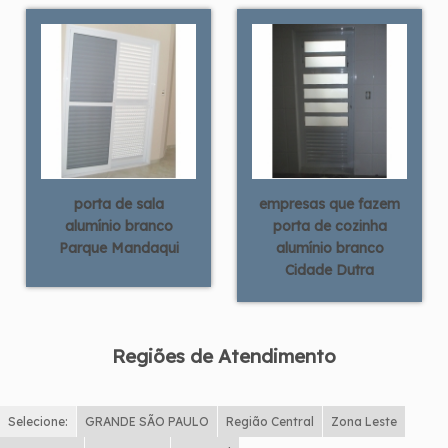
porta de sala
empresas que fazem
alumínio branco
porta de cozinha
Parque Mandaqui
alumínio branco
Cidade Dutra
Regiões de Atendimento
Selecione:
GRANDE SÃO PAULO
Região Central
Zona Leste