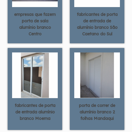
empresas que fazem
fabricantes de porta
porta de sala
de entrada de
alumínio branco
alumínio branco São
Centro
Caetano do Sul
fabricantes de porta
porta de correr de
de entrada alumínio
alumínio branco 2
branco Moema
folhas Mandaqui