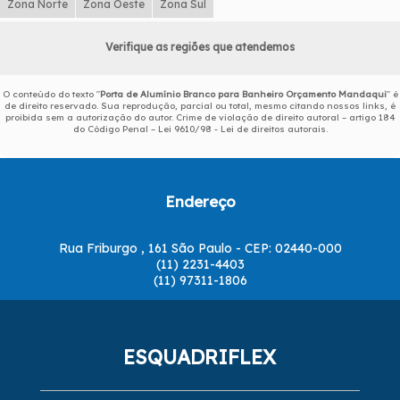
Zona Norte
Zona Oeste
Zona Sul
Verifique as regiões que atendemos
O conteúdo do texto "
Porta de Alumínio Branco para Banheiro Orçamento Mandaqui
" é
de direito reservado. Sua reprodução, parcial ou total, mesmo citando nossos links, é
proibida sem a autorização do autor. Crime de violação de direito autoral – artigo 184
do Código Penal –
Lei 9610/98 - Lei de direitos autorais
.
Endereço
Rua Friburgo , 161 São Paulo - CEP: 02440-000
(11) 2231-4403
(11) 97311-1806
ESQUADRIFLEX