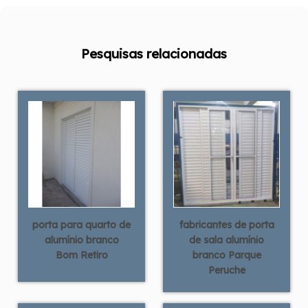
Pesquisas relacionadas
porta para quarto de
fabricantes de porta
alumínio branco
de sala alumínio
Bom Retiro
branco Parque
Peruche