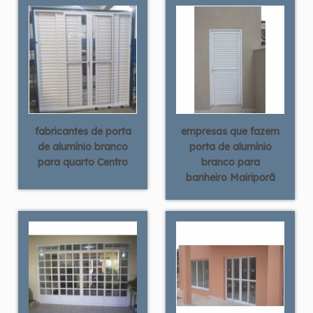
fabricantes de porta
empresas que fazem
de alumínio branco
porta de alumínio
para quarto Centro
branco para
banheiro Mairiporã