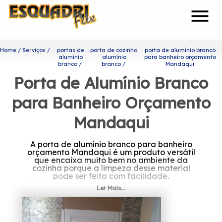
menu
Home
Serviços
portas de
porta de cozinha
porta de alumínio branco
alumínio
alumínio
para banheiro orçamento
branco
branco
Mandaqui
Porta de Alumínio Branco
para Banheiro Orçamento
Mandaqui
A porta de alumínio branco para banheiro
orçamento Mandaqui é um produto versátil
que encaixa muito bem no ambiente da
cozinha porque a limpeza desse material
pode ser feita com facilidade.
Ler Mais...
Quer conhecer porta de
alumínio branco para
banheiro orçamento