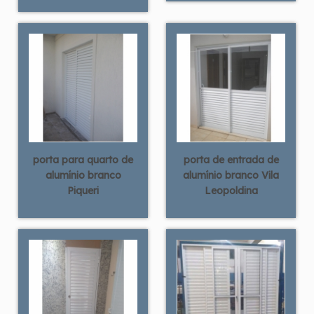
porta para quarto de
porta de entrada de
alumínio branco
alumínio branco Vila
Piqueri
Leopoldina