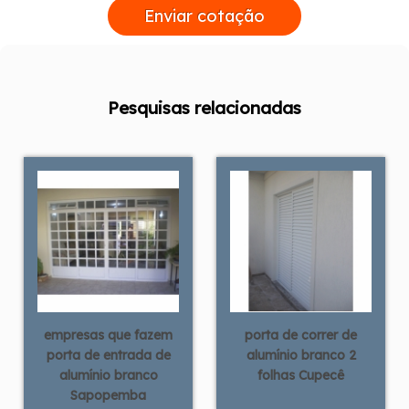
Enviar cotação
Pesquisas relacionadas
empresas que fazem
porta de correr de
porta de entrada de
alumínio branco 2
alumínio branco
folhas Cupecê
Sapopemba