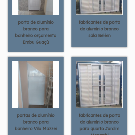
porta de alumínio
fabricantes de porta
branco para
de alumínio branco
banheiro orçamento
sala Belém
Embu Guaçú
portas de alumínio
fabricantes de porta
branco para
de alumínio branco
banheiro Vila Mazzei
para quarto Jardim