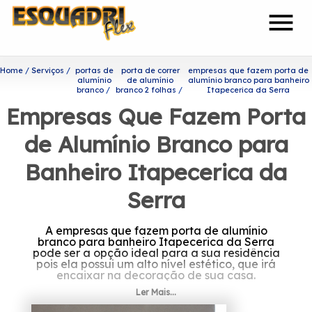
menu
Home
Serviços
portas de
porta de correr
empresas que fazem porta de
alumínio
de alumínio
alumínio branco para banheiro
branco
branco 2 folhas
Itapecerica da Serra
Empresas Que Fazem Porta
de Alumínio Branco para
Banheiro Itapecerica da
Serra
A empresas que fazem porta de alumínio
branco para banheiro Itapecerica da Serra
pode ser a opção ideal para a sua residência
pois ela possui um alto nível estético, que irá
encaixar na decoração de sua casa.
Ler Mais...
Saiba onde encontrar