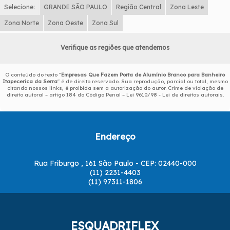
Selecione:
GRANDE SÃO PAULO
Região Central
Zona Leste
Zona Norte
Zona Oeste
Zona Sul
Verifique as regiões que atendemos
O conteúdo do texto "
Empresas Que Fazem Porta de Alumínio Branco para Banheiro
Itapecerica da Serra
" é de direito reservado. Sua reprodução, parcial ou total, mesmo
citando nossos links, é proibida sem a autorização do autor. Crime de violação de
direito autoral – artigo 184 do Código Penal –
Lei 9610/98 - Lei de direitos autorais
.
Endereço
Rua Friburgo , 161 São Paulo - CEP: 02440-000
(11) 2231-4403
(11) 97311-1806
ESQUADRIFLEX