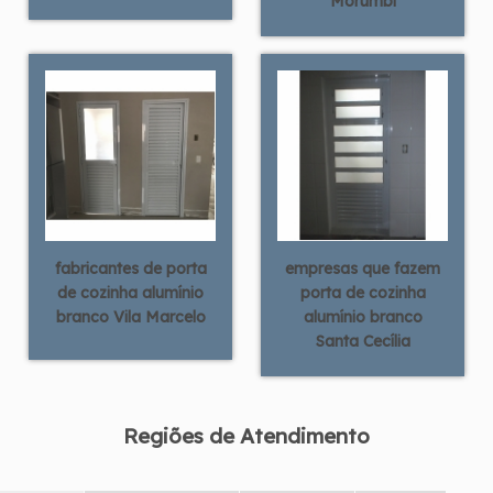
Morumbi
fabricantes de porta
empresas que fazem
de cozinha alumínio
porta de cozinha
branco Vila Marcelo
alumínio branco
Santa Cecília
Regiões de Atendimento