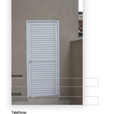
empresas que fazem porta de
alumínio branco para
banheiro Itapecerica da Serra
Com a sua fundação em 2002, a Esquadriflex
já é uma das empresas mais bem cotadas do
segmento de esquadrias. A empresa tem a
sua organização focada nos resultados
positivos e na segurança e você pode entrar
em contato com a empresa quando quiser
para realizar uma cotação sem compromisso.
Querendo empresas que fazem porta de
alumínio branco para banheiro Itapecerica
da Serra? Conte com os profissionais da
Esquadriflex e tenha a melhor solução que
precisa da área de esquadrias. Entre os
Nome:
serviços oferecidos, é possível encontrar:
Janela de Lavanderia de Apartamento,
Porta de Alumínio para Cozinha. Com nossos
serviços você pode encontrar o que almeja,
fale conosco!
Email:
Telefone: