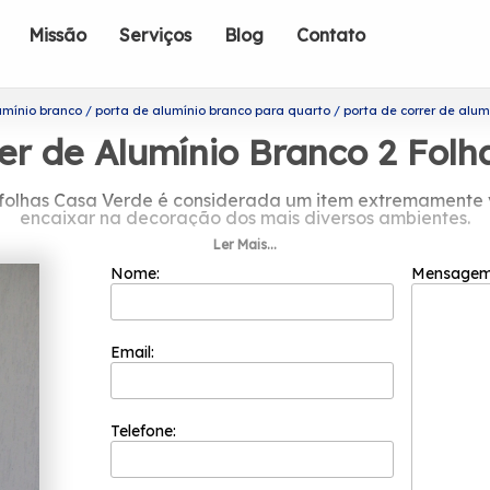
Missão
Serviços
Blog
Contato
umínio branco
porta de alumínio branco para quarto
porta de correr de alum
er de Alumínio Branco 2 Fol
2 folhas Casa Verde é considerada um item extremamente 
encaixar na decoração dos mais diversos ambientes.
Ler Mais...
e porta de correr de alumínio branco
Nome:
Mensage
is bem cotadas do segmento de esquadrias. Com a sua fu
 colaboradores competentes que buscam a total satisfaçã
inovação e evolução dos processos.
Email:
io branco 2 folhas Casa Verde? Proporcionando as melhor
e oferece serviços como o de Esquadrias de Alumínio sob M
a em 2002, a Esquadriflex é uma das empresas mais bem
não deixe de entrar em contato para saber mais.
Telefone: