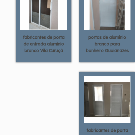
fabricantes de porta
portas de alumínio
de entrada alumínio
branco para
branco Vila Curuçá
banheiro Guaianazes
fabricantes de porta