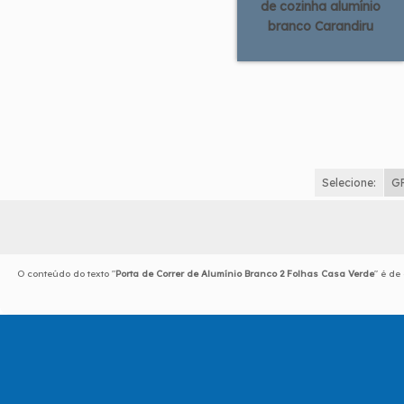
de cozinha alumínio
branco Carandiru
Selecione:
G
O conteúdo do texto "
Porta de Correr de Alumínio Branco 2 Folhas Casa Verde
" é de