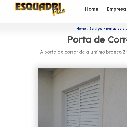
Home
Empresa
Home
Serviços
portas de al
Porta de Corr
A porta de correr de alumínio branco 
Quer saber mais sobr
A Esquadriflex é uma das empresas ma
de profissionais formada somente por
Busca por porta de correr de alumín
Esquadriflex é a melhor opção, já qu
Oferecemos também a opção de Fundad