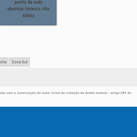
porta de sala
alumínio branco Vila
Sônia
este
Zona Sul
bida sem a autorização do autor. Crime de violação de direito autoral – artigo 184 do