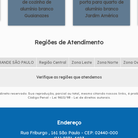
de cozinha de
porta para quarto de
alumínio branco
alumínio branco
Guaianazes
Jardim América
Regiões de Atendimento
RANDE SÃO PAULO
Região Central
Zona Leste
Zona Norte
Zona O
Verifique as regiões que atendemos
 direito reservado. Sua reprodução, parcial ou total, mesmo citando nossos links, é proi
Código Penal –
Lei 9610/98 - Lei de direitos autorais
.
Endereço
Rua Friburgo , 161 São Paulo - CEP: 02440-000