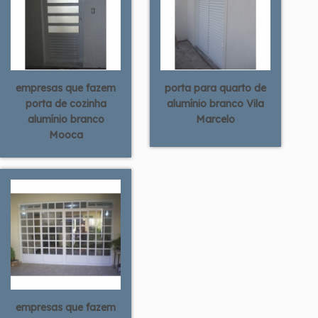
empresas que fazem
porta para quarto de
porta de cozinha
alumínio branco Vila
alumínio branco
Marcelo
Mooca
empresas que fazem