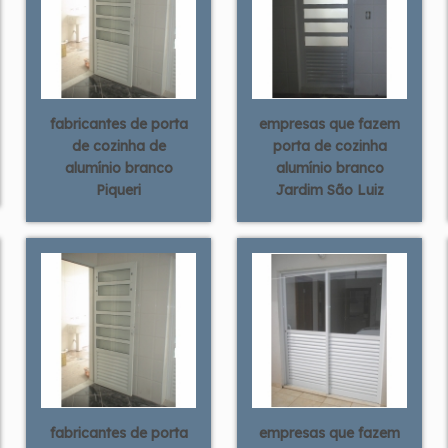
fabricantes de porta
empresas que fazem
de cozinha de
porta de cozinha
alumínio branco
alumínio branco
Piqueri
Jardim São Luiz
fabricantes de porta
empresas que fazem