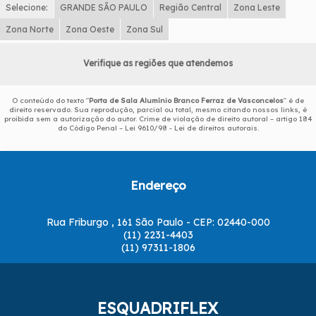
Selecione:
GRANDE SÃO PAULO
Região Central
Zona Leste
Zona Norte
Zona Oeste
Zona Sul
Verifique as regiões que atendemos
O conteúdo do texto "
Porta de Sala Alumínio Branco Ferraz de Vasconcelos
" é de
direito reservado. Sua reprodução, parcial ou total, mesmo citando nossos links, é
proibida sem a autorização do autor. Crime de violação de direito autoral – artigo 184
do Código Penal –
Lei 9610/98 - Lei de direitos autorais
.
Endereço
Rua Friburgo , 161 São Paulo - CEP: 02440-000
(11) 2231-4403
(11) 97311-1806
ESQUADRIFLEX