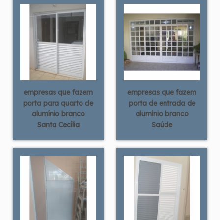
empresas que fazem
empresas que fazem
porta para quarto de
porta de entrada de
alumínio branco
alumínio branco
Santa Cecília
Saúde