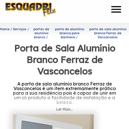
menu
Home
Serviços
portas de
porta de alumínio
porta de sala alumínio
alumínio
branco para
branco Ferraz de
branco
banheiro
Vasconcelos
Porta de Sala Alumínio
Branco Ferraz de
Vasconcelos
A porta de sala alumínio branco Ferraz de
Vasconcelos é um item extremamente prático
para a sua residência pois é capaz de unir em
um só produto a facilidade de instalação e a
beleza.
Ler Mais...
Procurando por porta de sala
alumínio branco Ferraz de
Vasconcelos?