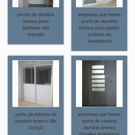
portas de alumínio
empresas que fazem
branco para
porta de alumínio
banheiro Vila
branco para quarto
Marcelo
Instituto da
Previdência
porta de entrada de
empresas que fazem
alumínio branco Vila
porta de cozinha
Curuçá
alumínio branco
Ermelino Matarazzo