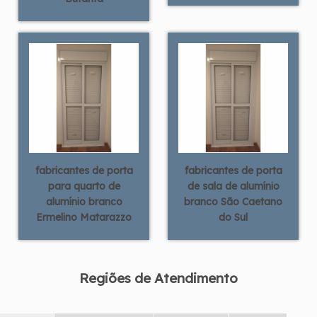
fabricantes de porta
fabricantes de porta
para quarto de
de sala de alumínio
alumínio branco
branco São Caetano
Ermelino Matarazzo
do Sul
Regiões de Atendimento