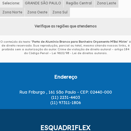
Selecione:
GRANDE SÃO PAULO
Região Central
Zona Leste
Zona Norte
Zona Oeste
Zona Sul
Verifique as regiões que atendemos
O conteúdo do texto "
Porta de Alumínio Branco para Banheiro Orçamento M'Boi Mirim
" é
de direito reservado. Sua reprodução, parcial ou total, mesmo citando nossos links, é
proibida sem a autorização do autor. Crime de violação de direito autoral – artigo 184
do Código Penal –
Lei 9610/98 - Lei de direitos autorais
.
Endereço
Rua Friburgo , 161 São Paulo - CEP: 02440-000
(11) 2231-4403
(11) 97311-1806
ESQUADRIFLEX