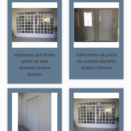
empresas que fazem
fabricantes de porta
porta de sala
de cozinha alumínio
alumínio branco
branco Moema
Suzano