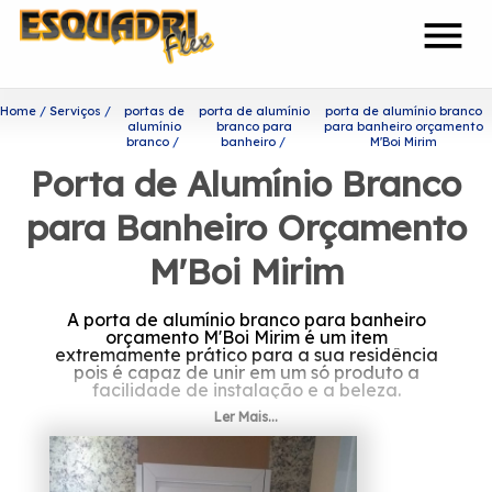
menu
Home
Serviços
portas de
porta de alumínio
porta de alumínio branco
alumínio
branco para
para banheiro orçamento
branco
banheiro
M'Boi Mirim
Porta de Alumínio Branco
para Banheiro Orçamento
M'Boi Mirim
A porta de alumínio branco para banheiro
orçamento M'Boi Mirim é um item
extremamente prático para a sua residência
pois é capaz de unir em um só produto a
facilidade de instalação e a beleza.
Ler Mais...
Procurando por porta de
alumínio branco para
banheiro orçamento M'Boi