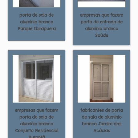
porta de sala de
empresas que fazem
alumínio branco
porta de entrada de
Parque Ibirapuera
alumínio branco
Saúde
empresas que fazem
fabricantes de porta
porta de sala de
de sala de alumínio
alumínio branco
branco Jardim das
Conjunto Residencial
Acácias
Butantã