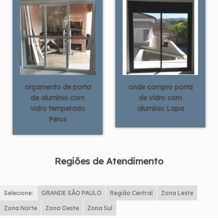
orçamento de porta
onde compro porta
de alumínio com
de vidro com
vidro temperado
alumínio Lapa
Perus
Regiões de Atendimento
Selecione:
GRANDE SÃO PAULO
Região Central
Zona Leste
Zona Norte
Zona Oeste
Zona Sul