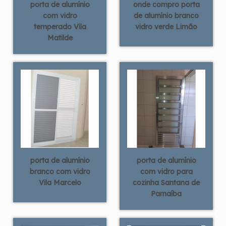
porta de alumínio
onde compro porta
com vidro
de alumínio branco
temperado Vila
vidro verde Limão
Matilde
porta de alumínio
porta de alumínio
branco com vidro
com vidro para
Vila Marcelo
cozinha Santana de
Parnaíba