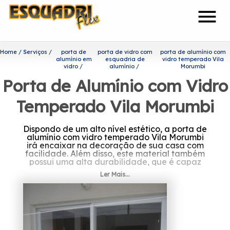
menu
Home
Serviços
porta de
porta de vidro com
porta de alumínio com
alumínio em
esquadria de
vidro temperado Vila
vidro
alumínio
Morumbi
Porta de Alumínio com Vidro
Temperado Vila Morumbi
Dispondo de um alto nível estético, a porta de
alumínio com vidro temperado Vila Morumbi
irá encaixar na decoração de sua casa com
facilidade. Além disso, este material também
possui uma alta durabilidade, que é capaz
de garantir um uso mais prolongado do
Ler Mais...
produto.
Quer saber mais sobre porta
de alumínio com vidro
temperado Vila Morumbi?