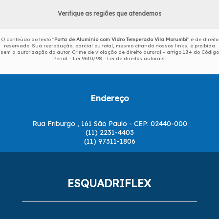
Verifique as regiões que atendemos
O conteúdo do texto "
Porta de Alumínio com Vidro Temperado Vila Morumbi
" é de direito
reservado. Sua reprodução, parcial ou total, mesmo citando nossos links, é proibida
sem a autorização do autor. Crime de violação de direito autoral – artigo 184 do Código
Penal –
Lei 9610/98 - Lei de direitos autorais
.
Endereço
Rua Friburgo , 161 São Paulo - CEP: 02440-000
(11) 2231-4403
(11) 97311-1806
ESQUADRIFLEX