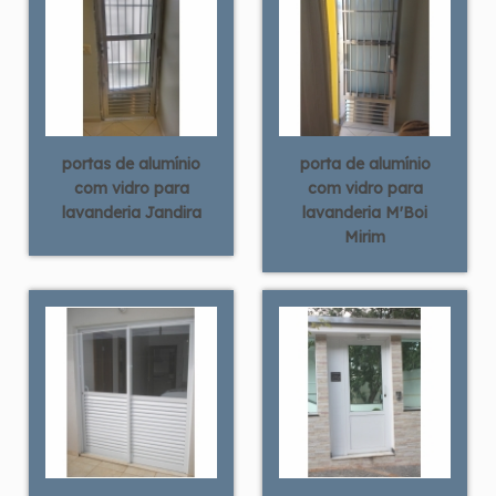
portas de alumínio
porta de alumínio
com vidro para
com vidro para
lavanderia Jandira
lavanderia M'Boi
Mirim