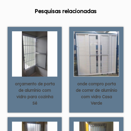
Pesquisas relacionadas
orçamento de porta
onde compro porta
de alumínio com
de correr de alumínio
vidro para cozinha
com vidro Casa
Sé
Verde