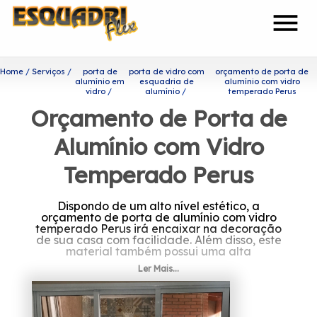
menu
Home
Serviços
porta de
porta de vidro com
orçamento de porta de
alumínio em
esquadria de
alumínio com vidro
vidro
alumínio
temperado Perus
Orçamento de Porta de
Alumínio com Vidro
Temperado Perus
Dispondo de um alto nível estético, a
orçamento de porta de alumínio com vidro
temperado Perus irá encaixar na decoração
de sua casa com facilidade. Além disso, este
material também possui uma alta
durabilidade, que é capaz de garantir um
Ler Mais...
uso mais prolongado do produto.
Quer saber mais sobre