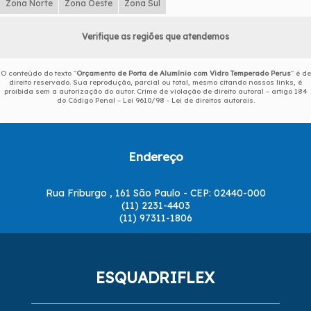
Zona Norte
Zona Oeste
Zona Sul
Verifique as regiões que atendemos
O conteúdo do texto "
Orçamento de Porta de Alumínio com Vidro Temperado Perus
" é de
direito reservado. Sua reprodução, parcial ou total, mesmo citando nossos links, é
proibida sem a autorização do autor. Crime de violação de direito autoral – artigo 184
do Código Penal –
Lei 9610/98 - Lei de direitos autorais
.
Endereço
Rua Friburgo , 161 São Paulo - CEP: 02440-000
(11) 2231-4403
(11) 97311-1806
ESQUADRIFLEX