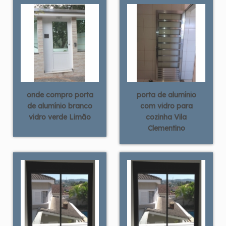
onde compro porta
porta de alumínio
de alumínio branco
com vidro para
vidro verde Limão
cozinha Vila
Clementino