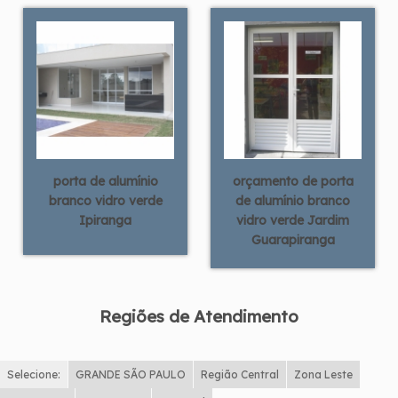
porta de alumínio
orçamento de porta
branco vidro verde
de alumínio branco
Ipiranga
vidro verde Jardim
Guarapiranga
Regiões de Atendimento
Selecione:
GRANDE SÃO PAULO
Região Central
Zona Leste