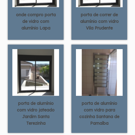
onde compro porta
porta de correr de
de vidro com
alumínio com vidro
alumínio Lapa
Vila Prudente
porta de alumínio
porta de alumínio
com vidro jateado
com vidro para
Jardim Santa
cozinha Santana de
Terezinha
Parnaíba