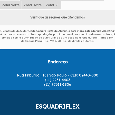
Zona Norte
Zona Oeste
Zona Sul
Verifique as regiões que atendemos
O conteúdo do texto "
Onde Compro Porta de Alumínio com Vidro Jateado Vila Albertina
"
é de direito reservado. Sua reprodução, parcial ou total, mesmo citando nossos links, é
proibida sem a autorização do autor. Crime de violação de direito autoral – artigo 184
do Código Penal –
Lei 9610/98 - Lei de direitos autorais
.
Endereço
Rua Friburgo , 161 São Paulo - CEP: 02440-000
(11) 2231-4403
(11) 97311-1806
ESQUADRIFLEX