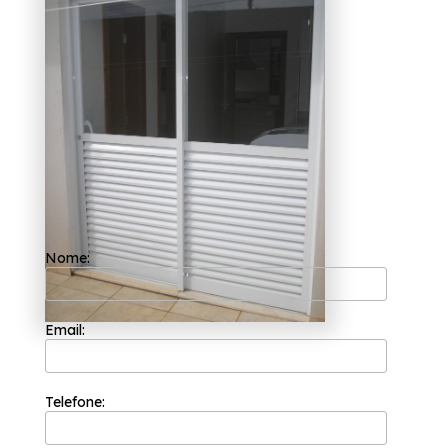
compro porta de alumínio
com vidro jateado Vila
Albertina?
A Esquadriflex é uma das empresas mais bem
cotadas do segmento de esquadrias. Com a
sua fundação em 2002, ela possui uma
equipe de profissionais formada somente por
colaboradores competentes que buscam a
total satisfação do cliente em cada pedido e
a maior inovação e evolução dos processos.
Está procurando por onde compro porta de
alumínio com vidro jateado Vila Albertina? A
Esquadriflex oferece os melhores serviços do
Nome:
ramo de esquadrias. Entre eles, é possível
encontrar: Esquadria em Alumínio Branco,
Janela Basculante de Alumínio para Cozinha.
Não deixe de entrar em contato para mais
informações sobre os produtos e serviços
Email:
oferecidos pela Esquadriflex
Telefone: