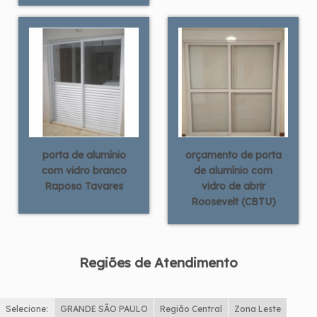
porta de alumínio
orçamento de porta
com vidro branco
de alumínio com
Raposo Tavares
vidro de abrir
Roosevelt (CBTU)
Regiões de Atendimento
Selecione:
GRANDE SÃO PAULO
Região Central
Zona Leste