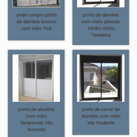
onde compro porta
porta de alumínio
de alumínio branco
com vidro jateado
com vidro Poá
Jardim Santa
Terezinha
porta de alumínio
porta de correr de
com vidro
alumínio com vidro
temperado Vila
Vila Prudente
Morumbi