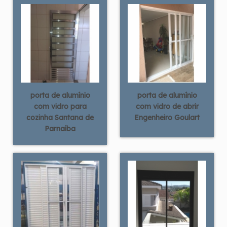
porta de alumínio
porta de alumínio
com vidro para
com vidro de abrir
cozinha Santana de
Engenheiro Goulart
Parnaíba