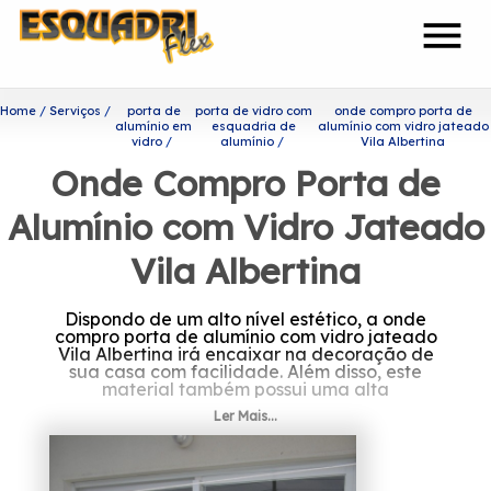
menu
Home
Serviços
porta de
porta de vidro com
onde compro porta de
alumínio em
esquadria de
alumínio com vidro jateado
vidro
alumínio
Vila Albertina
Onde Compro Porta de
Alumínio com Vidro Jateado
Vila Albertina
Dispondo de um alto nível estético, a onde
compro porta de alumínio com vidro jateado
Vila Albertina irá encaixar na decoração de
sua casa com facilidade. Além disso, este
material também possui uma alta
durabilidade, que é capaz de garantir um
Ler Mais...
uso mais prolongado do produto.
Quer saber mais sobre onde