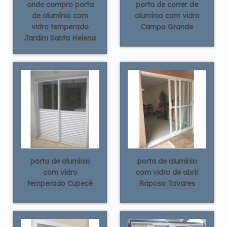
onde compro porta
porta de correr de
de alumínio com
alumínio com vidro
vidro temperado
Campo Grande
Jardim Santa Helena
porta de alumínio
porta de alumínio
com vidro
com vidro de abrir
temperado Cupecê
Raposo Tavares