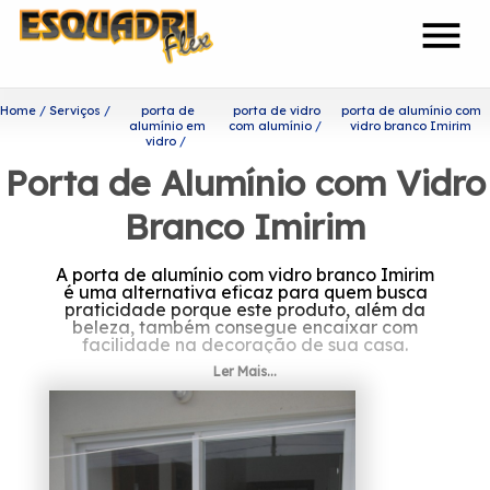
menu
Home
Serviços
porta de
porta de vidro
porta de alumínio com
alumínio em
com alumínio
vidro branco Imirim
vidro
Porta de Alumínio com Vidro
Branco Imirim
A porta de alumínio com vidro branco Imirim
é uma alternativa eficaz para quem busca
praticidade porque este produto, além da
beleza, também consegue encaixar com
facilidade na decoração de sua casa.
Ler Mais...
Procurando por porta de
alumínio com vidro branco
Imirim?
A Esquadriflex teve a sua fundação em 2002