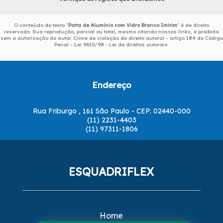
O conteúdo do texto "
Porta de Alumínio com Vidro Branco Imirim
" é de direito
reservado. Sua reprodução, parcial ou total, mesmo citando nossos links, é proibida
sem a autorização do autor. Crime de violação de direito autoral – artigo 184 do Código
Penal –
Lei 9610/98 - Lei de direitos autorais
.
Endereço
Rua Friburgo , 161 São Paulo - CEP: 02440-000
(11) 2231-4403
(11) 97311-1806
ESQUADRIFLEX
Home