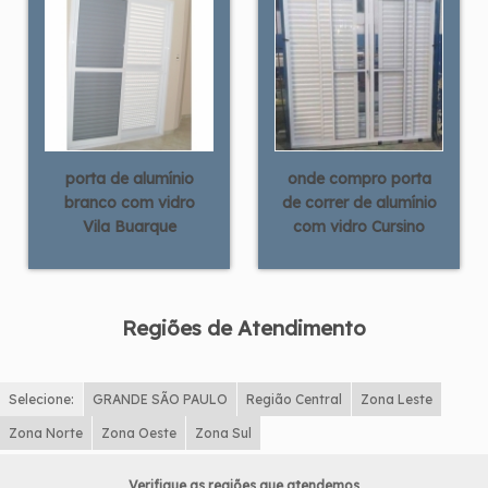
porta de alumínio
onde compro porta
branco com vidro
de correr de alumínio
Vila Buarque
com vidro Cursino
Regiões de Atendimento
Selecione:
GRANDE SÃO PAULO
Região Central
Zona Leste
Zona Norte
Zona Oeste
Zona Sul
Verifique as regiões que atendemos