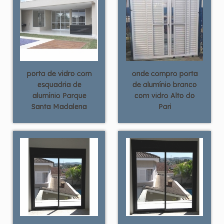
porta de vidro com
onde compro porta
esquadria de
de alumínio branco
alumínio Parque
com vidro Alto do
Santa Madalena
Pari