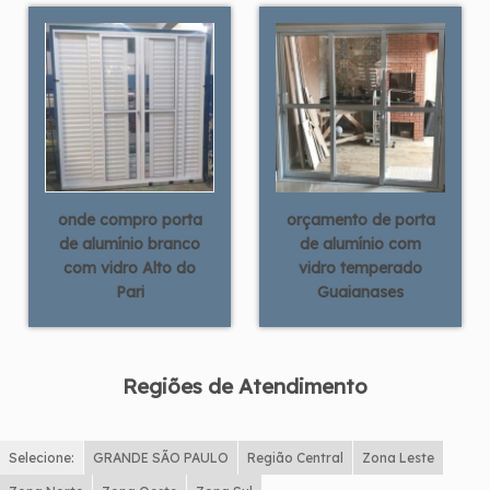
onde compro porta
orçamento de porta
de alumínio branco
de alumínio com
com vidro Alto do
vidro temperado
Pari
Guaianases
Regiões de Atendimento
Selecione:
GRANDE SÃO PAULO
Região Central
Zona Leste