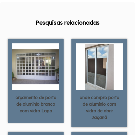
Pesquisas relacionadas
orçamento de porta
onde compro porta
de alumínio branco
de alumínio com
com vidro Lapa
vidro de abrir
Jaçanã