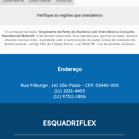
Zona Norte
Zona Oeste
Zona Sul
Verifique as regiões que atendemos
O conteúdo do texto "
Orçamento de Porta de Alumínio com Vidro Branco Conjunto
Residencial Butantã
" é de direito reservado. Sua reprodução, parcial ou total, mesmo
citando nossos links, é proibida sem a autorização do autor. Crime de violação de
direito autoral – artigo 184 do Código Penal –
Lei 9610/98 - Lei de direitos autorais
.
Endereço
Rua Friburgo , 161 São Paulo - CEP: 02440-000
(11) 2231-4403
(11) 97311-1806
ESQUADRIFLEX