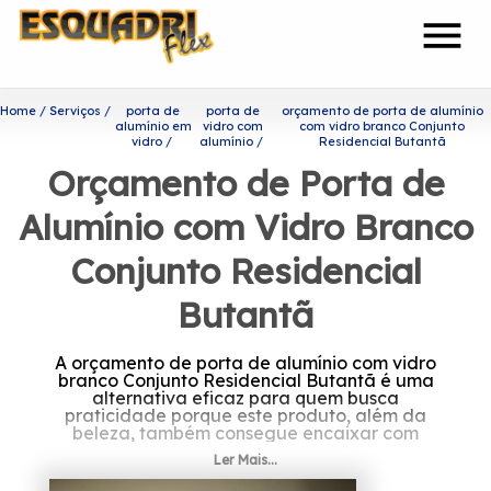
menu
Home
Serviços
porta de
porta de
orçamento de porta de alumínio
alumínio em
vidro com
com vidro branco Conjunto
vidro
alumínio
Residencial Butantã
Orçamento de Porta de
Alumínio com Vidro Branco
Conjunto Residencial
Butantã
A orçamento de porta de alumínio com vidro
branco Conjunto Residencial Butantã é uma
alternativa eficaz para quem busca
praticidade porque este produto, além da
beleza, também consegue encaixar com
facilidade na decoração de sua casa.
Ler Mais...