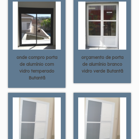
onde compro porta
orçamento de porta
de alumínio com
de alumínio branco
vidro temperado
vidro verde Butantã
Butantã