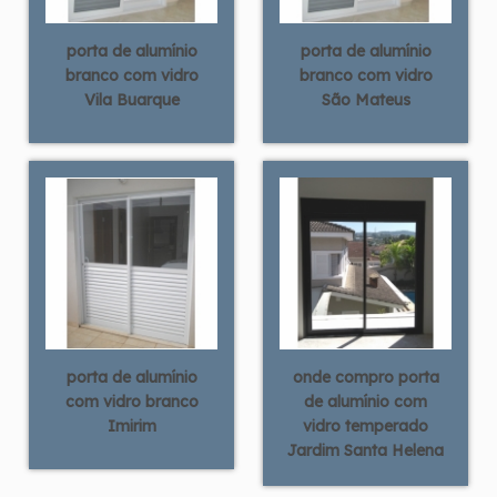
porta de alumínio
porta de alumínio
branco com vidro
branco com vidro
Vila Buarque
São Mateus
porta de alumínio
onde compro porta
com vidro branco
de alumínio com
Imirim
vidro temperado
Jardim Santa Helena