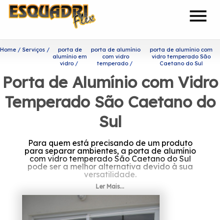
menu
Home
Serviços
porta de
porta de alumínio
porta de alumínio com
alumínio em
com vidro
vidro temperado São
vidro
temperado
Caetano do Sul
Porta de Alumínio com Vidro
Temperado São Caetano do
Sul
Para quem está precisando de um produto
para separar ambientes, a porta de alumínio
com vidro temperado São Caetano do Sul
pode ser a melhor alternativa devido à sua
versatilidade.
Ler Mais...
Encontre mais informações
sobre porta de alumínio com
vidro temperado São Caetano