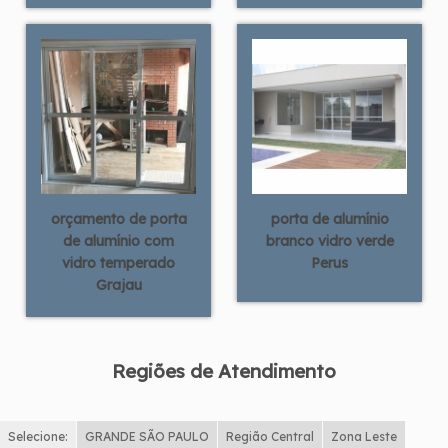
orçamento de porta
porta de alumínio
de alumínio com
branco vidro verde
vidro temperado
Perus
Grajau
Regiões de Atendimento
Selecione:
GRANDE SÃO PAULO
Região Central
Zona Leste