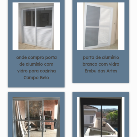
onde compro porta
porta de alumínio
de alumínio com
branco com vidro
vidro para cozinha
Embu das Artes
Campo Belo