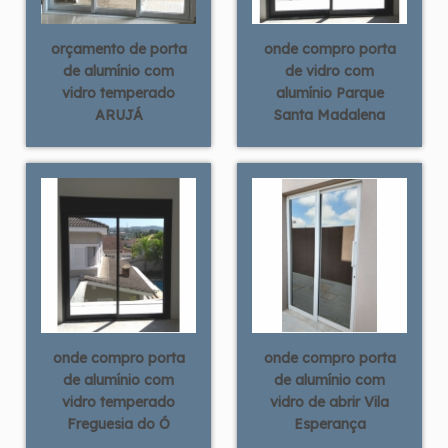
orçamento de porta
onde compro porta
de alumínio com
de vidro com
vidro temperado
alumínio Parque
ARUJÁ
Santa Madalena
onde compro porta
onde compro porta
de alumínio com
de alumínio com
vidro temperado
vidro de abrir Vila
Freguesia do Ó
Esperança