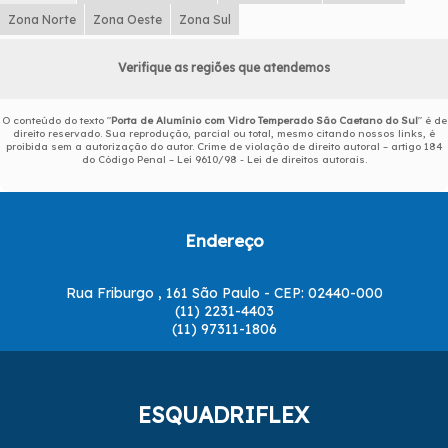
Zona Norte
Zona Oeste
Zona Sul
Verifique as regiões que atendemos
O conteúdo do texto "
Porta de Alumínio com Vidro Temperado São Caetano do Sul
" é de
direito reservado. Sua reprodução, parcial ou total, mesmo citando nossos links, é
proibida sem a autorização do autor. Crime de violação de direito autoral – artigo 184
do Código Penal –
Lei 9610/98 - Lei de direitos autorais
.
Endereço
Rua Friburgo , 161 São Paulo - CEP: 02440-000
(11) 2231-4403
(11) 97311-1806
ESQUADRIFLEX