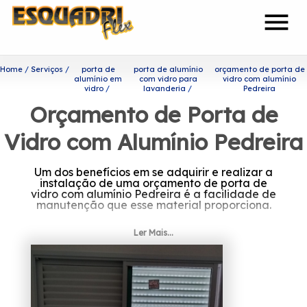
menu
Home
Serviços
porta de
porta de alumínio
orçamento de porta de
alumínio em
com vidro para
vidro com alumínio
vidro
lavanderia
Pedreira
Orçamento de Porta de
Vidro com Alumínio Pedreira
Um dos benefícios em se adquirir e realizar a
instalação de uma orçamento de porta de
vidro com alumínio Pedreira é a facilidade de
manutenção que esse material proporciona.
Quer conhecer orçamento de
Ler Mais...
porta de vidro com alumínio
Pedreira?
Com uma equipe de profissionais formada
somente por colaboradores competentes que