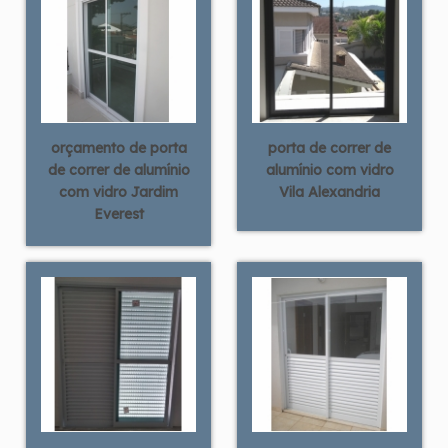
orçamento de porta
porta de correr de
de correr de alumínio
alumínio com vidro
com vidro Jardim
Vila Alexandria
Everest