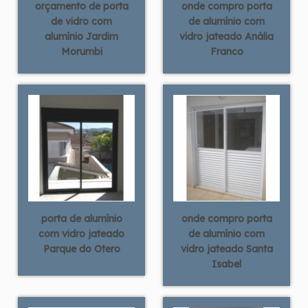
orçamento de porta
onde compro porta
de vidro com
de alumínio com
alumínio Jardim
vidro jateado Anália
Morumbi
Franco
porta de alumínio
onde compro porta
com vidro jateado
de alumínio com
Parque do Otero
vidro jateado Santa
Isabel