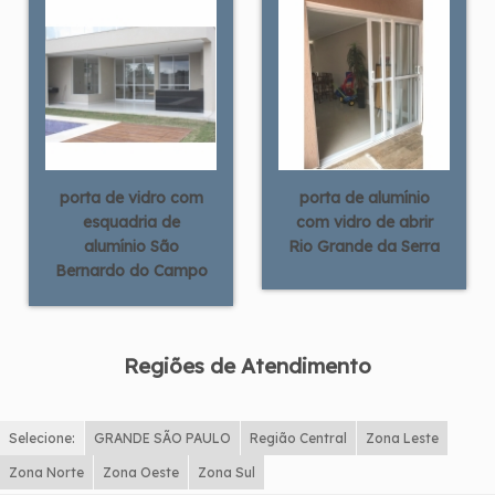
porta de vidro com
porta de alumínio
esquadria de
com vidro de abrir
alumínio São
Rio Grande da Serra
Bernardo do Campo
Regiões de Atendimento
Selecione:
GRANDE SÃO PAULO
Região Central
Zona Leste
Zona Norte
Zona Oeste
Zona Sul