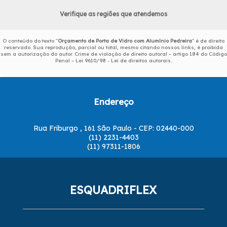
Verifique as regiões que atendemos
O conteúdo do texto "
Orçamento de Porta de Vidro com Alumínio Pedreira
" é de direito
reservado. Sua reprodução, parcial ou total, mesmo citando nossos links, é proibida
sem a autorização do autor. Crime de violação de direito autoral – artigo 184 do Código
Penal –
Lei 9610/98 - Lei de direitos autorais
.
Endereço
Rua Friburgo , 161 São Paulo - CEP: 02440-000
(11) 2231-4403
(11) 97311-1806
ESQUADRIFLEX