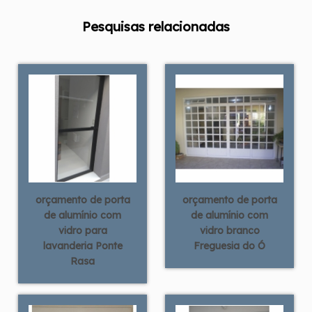
Pesquisas relacionadas
orçamento de porta
orçamento de porta
de alumínio com
de alumínio com
vidro para
vidro branco
lavanderia Ponte
Freguesia do Ó
Rasa