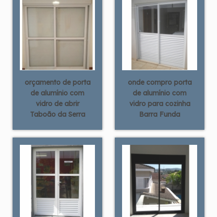
orçamento de porta
onde compro porta
de alumínio com
de alumínio com
vidro de abrir
vidro para cozinha
Taboão da Serra
Barra Funda