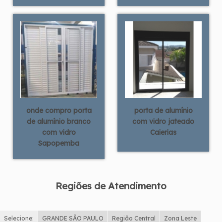
onde compro porta
porta de alumínio
de alumínio branco
com vidro jateado
com vidro
Caierias
Sapopemba
Regiões de Atendimento
Selecione:
GRANDE SÃO PAULO
Região Central
Zona Leste