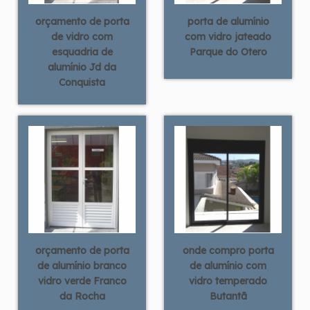
orçamento de porta
porta de alumínio
de vidro com
com vidro jateado
esquadria de
Parque do Otero
alumínio Jd da
Conquista
orçamento de porta
onde compro porta
de alumínio branco
de alumínio com
vidro verde Franco
vidro temperado
da Rocha
Butantã