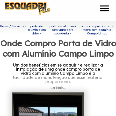
menu
Home
Serviços
porta de
porta de alumínio
onde compro porta de
alumínio em
com vidro para
vidro com alumínio
vidro
lavanderia
Campo Limpo
Onde Compro Porta de Vidro
com Alumínio Campo Limpo
Um dos benefícios em se adquirir e realizar a
instalação de uma onde compro porta de
vidro com alumínio Campo Limpo é a
facilidade de manutenção que esse material
proporciona.
Ler Mais...
Quer conhecer onde compro
porta de vidro com alumínio
Campo Limpo?
Com uma equipe de profissionais formada