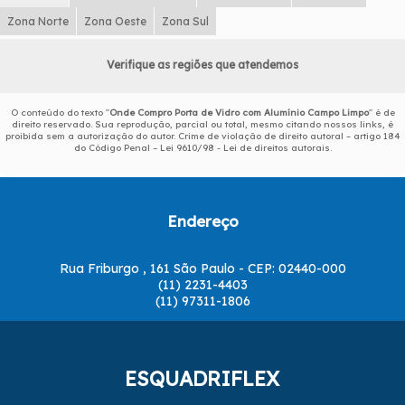
Zona Norte
Zona Oeste
Zona Sul
Verifique as regiões que atendemos
O conteúdo do texto "
Onde Compro Porta de Vidro com Alumínio Campo Limpo
" é de
direito reservado. Sua reprodução, parcial ou total, mesmo citando nossos links, é
proibida sem a autorização do autor. Crime de violação de direito autoral – artigo 184
do Código Penal –
Lei 9610/98 - Lei de direitos autorais
.
Endereço
Rua Friburgo , 161 São Paulo - CEP: 02440-000
(11) 2231-4403
(11) 97311-1806
ESQUADRIFLEX