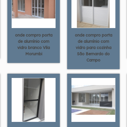
onde compro porta
onde compro porta
de alumínio com
de alumínio com
vidro branco Vila
vidro para cozinha
Morumbi
São Bernardo do
Campo