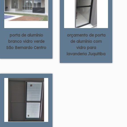
porta de alumínio
orçamento de porta
branco vidro verde
de alumínio com
São Bernardo Centro
vidro para
lavanderia Juquitiba