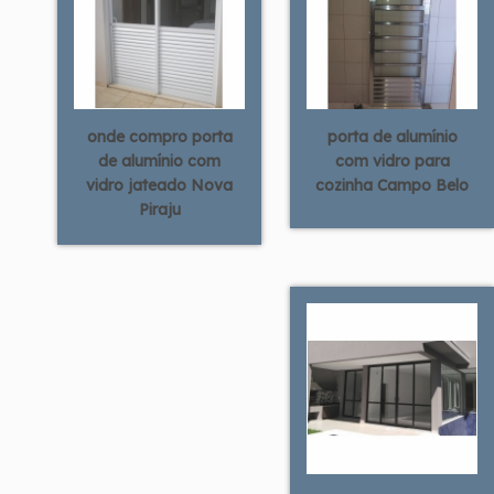
onde compro porta
porta de alumínio
de alumínio com
com vidro para
vidro jateado Nova
cozinha Campo Belo
Piraju