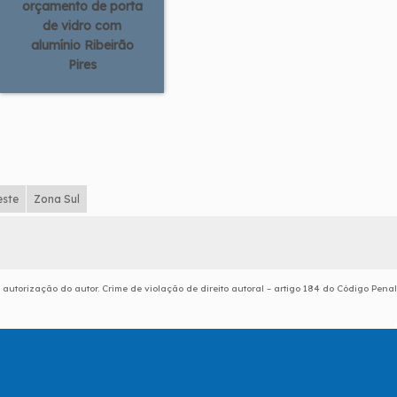
orçamento de porta
de vidro com
alumínio Ribeirão
Pires
este
Zona Sul
 autorização do autor. Crime de violação de direito autoral – artigo 184 do Código Penal