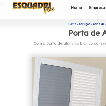
Home
Empresa
Home
Serviços
porta de 
Porta de 
Com a porta de alumínio branco com vi
Você está procuran
A Esquadriflex tem a sua organizaçã
eficiência e qualidade em seus serviç
Se tem a finalidade de achar porta de
contar com a ajuda da Esquadriflex. 
Vidro Deslizantes. Fale cono