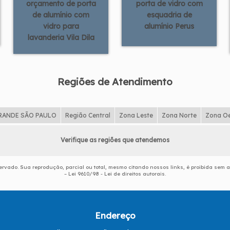
orçamento de porta
porta de vidro com
de alumínio com
esquadria de
vidro para
alumínio Perus
lavanderia Vila Dila
Regiões de Atendimento
RANDE SÃO PAULO
Região Central
Zona Leste
Zona Norte
Zona O
Verifique as regiões que atendemos
eservado. Sua reprodução, parcial ou total, mesmo citando nossos links, é proibida sem a
–
Lei 9610/98 - Lei de direitos autorais
.
Endereço