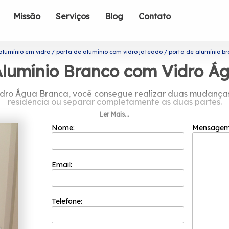
Missão
Serviços
Blog
Contato
alumínio em vidro
porta de alumínio com vidro jateado
porta de alumínio b
Alumínio Branco com Vidro Á
dro Água Branca, você consegue realizar duas mudanças 
residência ou separar completamente as duas partes.
Ler Mais...
do por porta de alumínio branco com
Nome:
Mensage
o focada nos resultados positivos e na segurança. Ela p
os e é capaz de garantir o melhor custo benefício para seu
seja atingida.
Email:
 alumínio branco com vidro Água Branca, Quando se trata
A organização oferece diversos produtos, como, Esquadria
sco e solicite já o que precisa com toda a qualidade nece
Telefone: