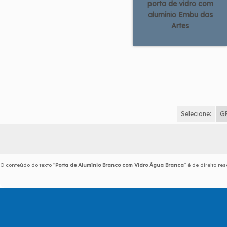
porta de vidro com
alumínio Embu das
Artes
Selecione:
G
O conteúdo do texto "
Porta de Alumínio Branco com Vidro Água Branca
" é de direito r