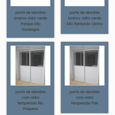
porta de alumínio
porta de alumínio
branco vidro verde
branco vidro verde
Parque São
São Bernardo Centro
Domingos
porta de alumínio
porta de alumínio
com vidro
com vidro
temperado Rio
temperado Pari
Pequeno