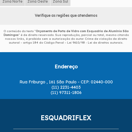
Zona Norte
Zona Oeste
Zona Sul
Verifique as regiões que atendemos
O conteúdo do texto "
Orçamento de Porta de Vidro com Esquadria de Alumínio São
Domingos
" é de direito reservado. Sua reprodução, parcial ou total, mesmo citando
nossos links, é proibida sem a autorização do autor. Crime de violação de direito
autoral – artigo 184 do Código Penal –
Lei 9610/98 - Lei de direitos autorais
.
Endereço
Rua Friburgo , 161 São Paulo - CEP: 02440-000
(11) 2231-4403
(11) 97311-1806
ESQUADRIFLEX