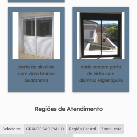
porta de alumínio
onde compro porta
com vidro branco
de vidro com
Guararema
alumínio Higienópolis
Regiões de Atendimento
Selecione:
GRANDE SÃO PAULO
Região Central
Zona Leste