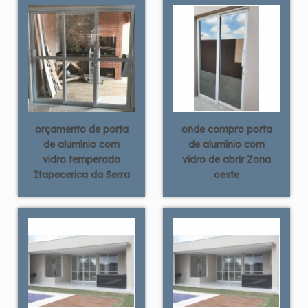
orçamento de porta
onde compro porta
de alumínio com
de alumínio com
vidro temperado
vidro de abrir Zona
Itapecerica da Serra
oeste