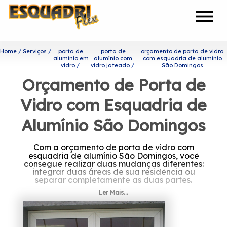
menu
Home
Serviços
porta de
porta de
orçamento de porta de vidro
alumínio em
alumínio com
com esquadria de alumínio
vidro
vidro jateado
São Domingos
Orçamento de Porta de
Vidro com Esquadria de
Alumínio São Domingos
Com a orçamento de porta de vidro com
esquadria de alumínio São Domingos, você
consegue realizar duas mudanças diferentes:
integrar duas áreas de sua residência ou
separar completamente as duas partes.
Ler Mais...
Você está procurando por
orçamento de porta de vidro
com esquadria de alumínio