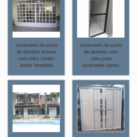
orçamento de porta
orçamento de porta
de alumínio branco
de alumínio com
com vidro Jardim
vidro para
Santa Terezinha
lavanderia Centro