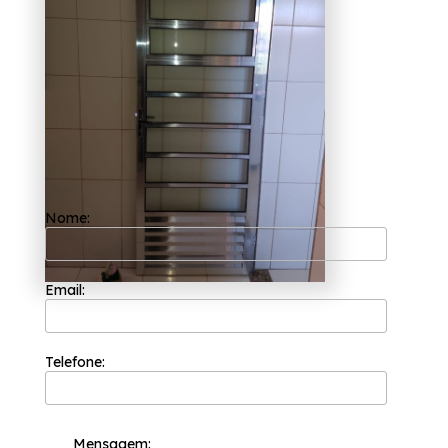
com os seus valores principais como o
comprometimento com os resultados e
empatia com os desejos do cliente. A sua
equipe de profissionais é formada somente
por colaboradores competentes que buscam
a total satisfação do cliente em cada pedido
e a maior inovação e evolução dos processos.
Para quem busca porta de alumínio com
vidro para cozinha Cotia, A Esquadriflex
oferece os melhores serviços do ramo de
esquadrias. Entre eles, é possível encontrar:
Esquadria em Alumínio Branco, Janela
Basculante de Alumínio para Cozinha.
Nome:
Priorizando uma forma de trabalho que preza
a garantimos sempre independentemente do
tamanho do projeto a ser executado,
conseguimos sempre obter a perfeição que
Email:
nossos clientes procuram e soluções e
tendências com design e alta tecnologia, a
Esquadriflex, conta com uma equipe
capacitada. Entre em contato para obter
mais informações.
Telefone:
Mensagem: