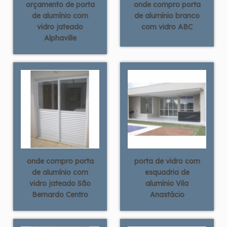
orçamento de porta
onde compro porta
de alumínio com
de alumínio branco
vidro jateado
com vidro ABC
Alphaville
onde compro porta
porta de vidro com
de alumínio com
esquadria de
vidro jateado São
alumínio Vila
Bernardo Centro
Anastácio