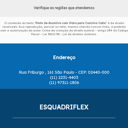
Verifique as regiões que atendemos
O conteúdo do texto "
Porta de Alumínio com Vidro para Cozinha Cotia
" é de direito
reservado. Sua reprodução, parcial ou total, mesmo citando nossos links, é proibida
sem a autorização do autor. Crime de violação de direito autoral – artigo 184 do Código
Penal –
Lei 9610/98 - Lei de direitos autorais
.
Endereço
Rua Friburgo , 161 São Paulo - CEP: 02440-000
(11) 2231-4403
(11) 97311-1806
ESQUADRIFLEX