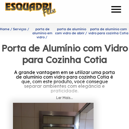
menu
Home
Serviços
porta de
porta de alumínio
porta de alumínio com
alumínio em
com vidro de abrir
vidro para cozinha Cotia
vidro
Porta de Alumínio com Vidro
para Cozinha Cotia
A grande vantagem em se utilizar uma porta
de alumínio com vidro para cozinha Cotia é
que, com este produto, você consegue
separar ambientes com elegância e
praticidade.
Ler Mais...
Saiba mais sobre porta de
alumínio com vidro para
cozinha Cotia
A Esquadriflex preza por trabalhar sempre