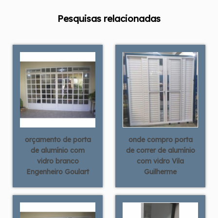
Pesquisas relacionadas
orçamento de porta
onde compro porta
de alumínio com
de correr de alumínio
vidro branco
com vidro Vila
Engenheiro Goulart
Guilherme