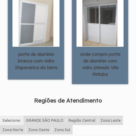
porta de alumínio
onde compro porta
branco com vidro
de alumínio com
Itapecerica da Serra
vidro jateado Vila
Pirituba
Regiões de Atendimento
Selecione:
GRANDE SÃO PAULO
Região Central
Zona Leste
Zona Norte
Zona Oeste
Zona Sul