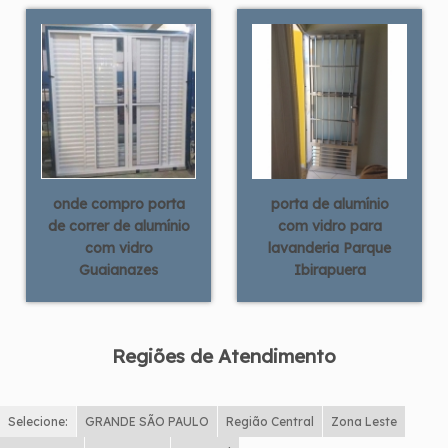
onde compro porta
porta de alumínio
de correr de alumínio
com vidro para
com vidro
lavanderia Parque
Guaianazes
Ibirapuera
Regiões de Atendimento
Selecione:
GRANDE SÃO PAULO
Região Central
Zona Leste