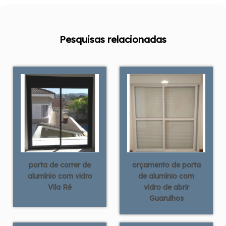
Pesquisas relacionadas
porta de correr de
orçamento de porta
alumínio com vidro
de alumínio com
Vila Ré
vidro de abrir
Guarulhos