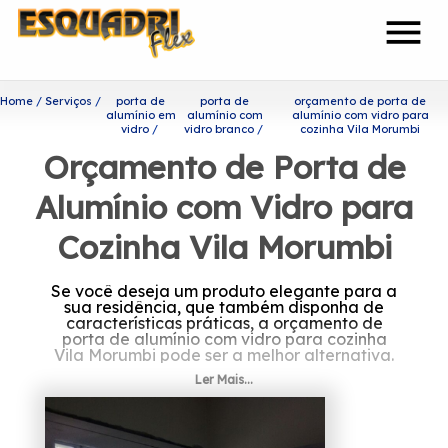
menu
Home
Serviços
porta de
porta de
orçamento de porta de
alumínio em
alumínio com
alumínio com vidro para
vidro
vidro branco
cozinha Vila Morumbi
Orçamento de Porta de
Alumínio com Vidro para
Cozinha Vila Morumbi
Se você deseja um produto elegante para a
sua residência, que também disponha de
características práticas, a orçamento de
porta de alumínio com vidro para cozinha
Vila Morumbi pode ser a melhor alternativa.
Ler Mais...
Ficou interessado em
orçamento de porta de
alumínio com vidro para