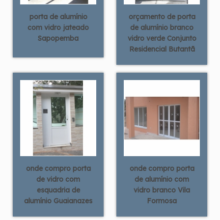
porta de alumínio
orçamento de porta
com vidro jateado
de alumínio branco
Sapopemba
vidro verde Conjunto
Residencial Butantã
onde compro porta
onde compro porta
de vidro com
de alumínio com
esquadria de
vidro branco Vila
alumínio Guaianazes
Formosa