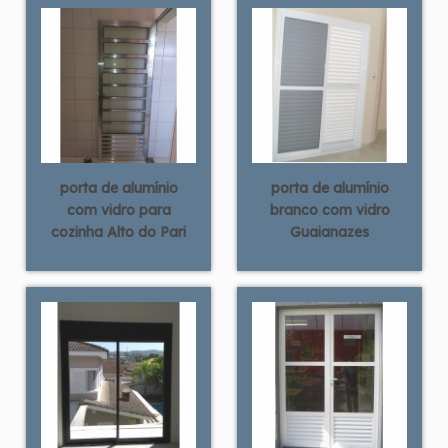
porta de alumínio
porta de alumínio
com vidro para
branco com vidro
cozinha Alto do Pari
Guaianazes