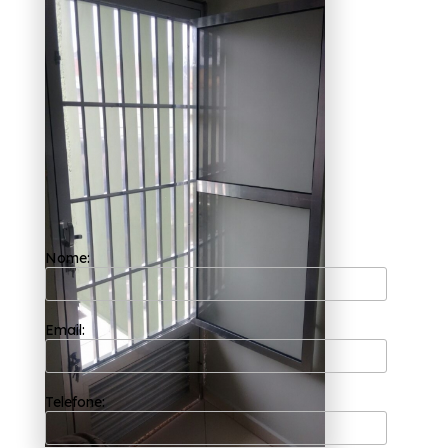
cozinha Vila Morumbi?
A Esquadriflex tem uma equipe de
profissionais formada somente por
colaboradores competentes que buscam a
total satisfação do cliente em cada pedido e
a maior inovação e evolução dos processos. A
empresa é uma das mais bem cotadas do
segmento de esquadrias e, por isso, é capaz
de garantir o melhor custo benefício para
seus clientes. Graças ao seu trabalho
diferenciado, a Esquadriflex é uma das
organizações mais recomendadas do ramo.
Optou por orçamento de porta de alumínio
Nome:
com vidro para cozinha Vila Morumbi? É
importante saber que com a Esquadriflex é
possível encontrar serviços como o de Janela
de Alumínio Lavanderia, Porta Alumínio, entre
outras opções, proporcionando os melhores
Email:
resultados. Executamos cada trabalho de
uma forma garantimos sempre
independentemente do tamanho do projeto a
ser executado, conseguimos sempre obter a
Telefone:
perfeição que nossos clientes procuram e
soluções e tendências com design e alta
tecnologia, saiba mais entrando em contato