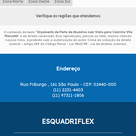
Zona Norte
Zona Oeste
Zona Sul
Verifique as regiões que atendemos
O conteúdo do texto "
Orçamento de Porta de Alumínio com Vidro para Cozinha Vila
Morumbi
" é de direito reservado. Sua reprodução, parcial ou total, mesmo citando
nossos links, é proibida sem a autorização do autor. Crime de violação de direito
autoral – artigo 184 do Código Penal –
Lei 9610/98 - Lei de direitos autorais
.
Endereço
Rua Friburgo , 161 São Paulo - CEP: 02440-000
(11) 2231-4403
(11) 97311-1806
ESQUADRIFLEX