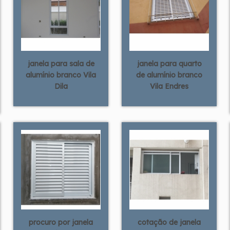
janela para sala de
janela para quarto
alumínio branco Vila
de alumínio branco
Dila
Vila Endres
procuro por janela
cotação de janela