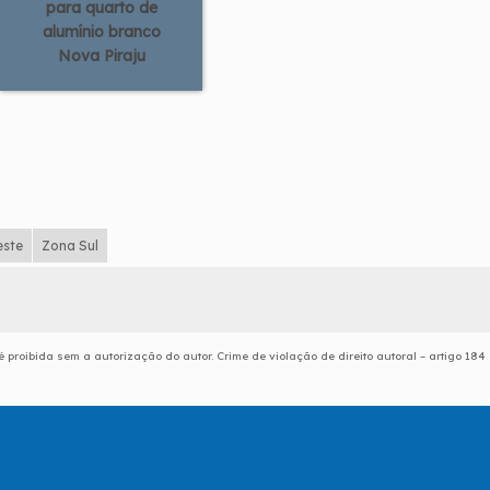
para quarto de
alumínio branco
Nova Piraju
este
Zona Sul
é proibida sem a autorização do autor. Crime de violação de direito autoral – artigo 184