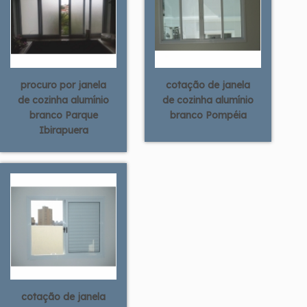
procuro por janela
cotação de janela
de cozinha alumínio
de cozinha alumínio
branco Parque
branco Pompéia
Ibirapuera
cotação de janela