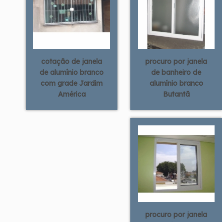
cotação de janela
procuro por janela
de alumínio branco
de banheiro de
com grade Jardim
alumínio branco
América
Butantã
procuro por janela