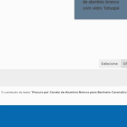
de alumínio branco
com vidro Tatuapé
Selecione:
G
O conteúdo do texto "
Procuro por Janela de Alumínio Branco para Banheiro Carandiru