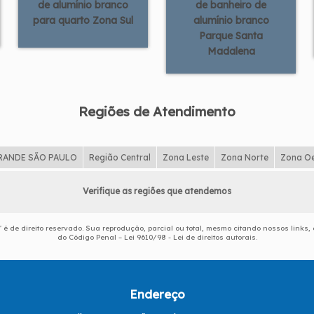
de alumínio branco
de banheiro de
para quarto Zona Sul
alumínio branco
Parque Santa
Madalena
Regiões de Atendimento
RANDE SÃO PAULO
Região Central
Zona Leste
Zona Norte
Zona O
Verifique as regiões que atendemos
" é de direito reservado. Sua reprodução, parcial ou total, mesmo citando nossos links, 
do Código Penal –
Lei 9610/98 - Lei de direitos autorais
.
Endereço