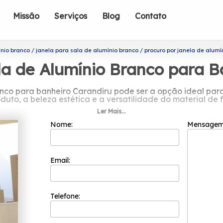
Missão
Serviços
Blog
Contato
ínio branco
janela para sala de alumínio branco
procuro por janela de alumí
la de Alumínio Branco para B
anco para banheiro Carandiru pode ser a opção ideal par
uto, a beleza estética e a versatilidade do material de 
Ler Mais...
ocuro por janela de alumínio branco 
Nome:
Mensage
o melhor custo benefício para seus clientes porque ela p
os para que a satisfação de seus clientes seja atingida. 
sionais tem a sua organização focada nos resultados posi
Email:
umínio branco para banheiro Carandiru? A Esquadriflex 
bilizados, é possível encontrar: Janela Basculante de Alum
outros. Com nossos serviços você pode encontrar o que alm
Telefone: