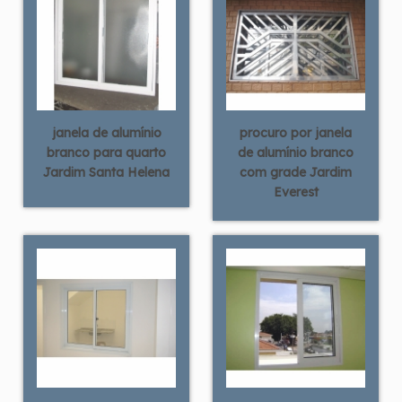
janela de alumínio
procuro por janela
branco para quarto
de alumínio branco
Jardim Santa Helena
com grade Jardim
Everest