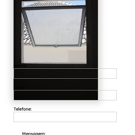
benefício para seus clientes, a Esquadriflex
preza desde a sua fundação em 2002 por
trabalhar sempre com os seus valores
principais como o comprometimento com os
resultados e empatia com os desejos do
cliente.
Querendo encontrar janela de banheiro de
alumínio branco Cambuci? Para um serviço
de qualidade, a Esquadriflex oferece as
melhores soluções na categoria de
esquadrias. Entre os serviços oferecidos, é
possível encontrar: esquadrias alumínio
qualidade também está relacionada à
Nome:
leveza que o matéria apresenta. Não deixe
de entrar em contato para obter mais
informações sobre cada opção oferecida
para nossos clientes com qualidade.
Email:
Telefone:
Mensagem: