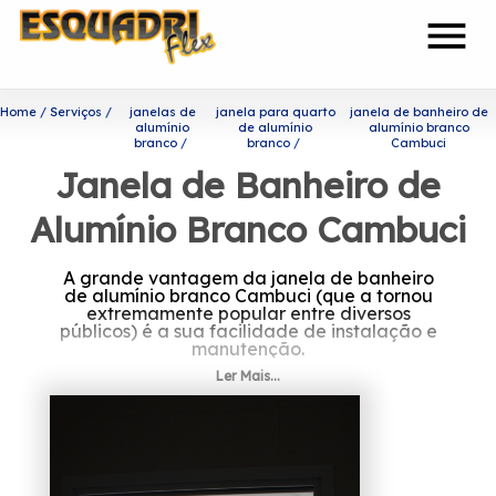
menu
Home
Serviços
janelas de
janela para quarto
janela de banheiro de
alumínio
de alumínio
alumínio branco
branco
branco
Cambuci
Janela de Banheiro de
Alumínio Branco Cambuci
A grande vantagem da janela de banheiro
de alumínio branco Cambuci (que a tornou
extremamente popular entre diversos
públicos) é a sua facilidade de instalação e
manutenção.
Ler Mais...
Encontre mais informações
sobre janela de banheiro de
alumínio branco Cambuci
Sendo capaz de garantir o melhor custo