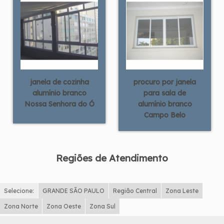
janela de cozinha
procuro por janela
alumínio branco
para sala de
Nossa Senhora do Ó
alumínio branco
Campo Belo
Regiões de Atendimento
Selecione:
GRANDE SÃO PAULO
Região Central
Zona Leste
Zona Norte
Zona Oeste
Zona Sul