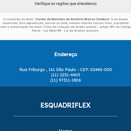
Verifique as regiões que atendemos
O conteúdo do texto "
Janela de Banheiro de Alumínio Branco Cambuci
" é de direito
reservado. Sua reprodução, parcial ou total, mesmo citando nossos links, é proibida
sem a autorização do autor. Crime de violação de direito autoral – artigo 184 do Código
Penal –
Lei 9610/98 - Lei de direitos autorais
.
Endereço
Rua Friburgo , 161 São Paulo - CEP: 02440-000
(11) 2231-4403
(11) 97311-1806
ESQUADRIFLEX