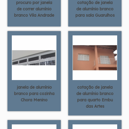
procuro por janela
cotação de janela
de correr alumínio
de alumínio branco
branco Vila Andrade
para sala Guarulhos
janela de alumínio
cotação de janela
branco para cozinha
de alumínio branco
Chora Menino
para quarto Embu
das Artes