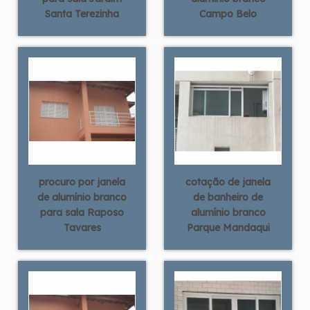
Santa Terezinha
Campo Belo
procuro por janela
cotação de janela
de alumínio branco
de banheiro de
para sala Raposo
alumínio branco
Tavares
Parque Mandaqui