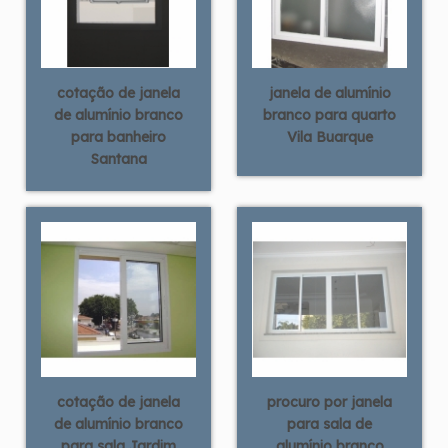
cotação de janela
janela de alumínio
de alumínio branco
branco para quarto
para banheiro
Vila Buarque
Santana
cotação de janela
procuro por janela
de alumínio branco
para sala de
para sala Jardim
alumínio branco