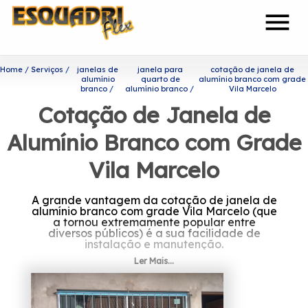
menu
Home
Serviços
janelas de
janela para
cotação de janela de
alumínio
quarto de
alumínio branco com grade
branco
alumínio branco
Vila Marcelo
Cotação de Janela de
Alumínio Branco com Grade
Vila Marcelo
A grande vantagem da cotação de janela de
alumínio branco com grade Vila Marcelo (que
a tornou extremamente popular entre
diversos públicos) é a sua facilidade de
instalação e manutenção.
Ler Mais...
Encontre mais informações
sobre cotação de janela de
alumínio branco com grade