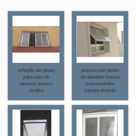
cotação de janela
procuro por janela
para sala de
de alumínio branco
alumínio branco
para banheiro
Jardins
Campo Grande