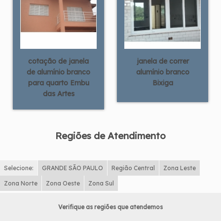
cotação de janela
janela de correr
de alumínio branco
alumínio branco
para quarto Embu
Bixiga
das Artes
Regiões de Atendimento
Selecione:
GRANDE SÃO PAULO
Região Central
Zona Leste
Zona Norte
Zona Oeste
Zona Sul
Verifique as regiões que atendemos