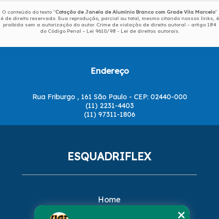
O conteúdo do texto "
Cotação de Janela de Alumínio Branco com Grade Vila Marcelo
"
é de direito reservado. Sua reprodução, parcial ou total, mesmo citando nossos links, é
proibida sem a autorização do autor. Crime de violação de direito autoral – artigo 184
do Código Penal –
Lei 9610/98 - Lei de direitos autorais
.
Endereço
Rua Friburgo , 161 São Paulo - CEP: 02440-000
(11) 2231-4403
(11) 97311-1806
ESQUADRIFLEX
Home
Empresa
Missão