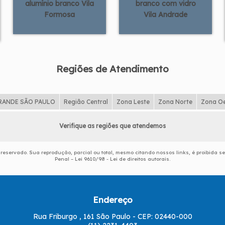
alumínio branco Vila
branco com vidro
Formosa
Vila Andrade
Regiões de Atendimento
RANDE SÃO PAULO
Região Central
Zona Leste
Zona Norte
Zona O
Verifique as regiões que atendemos
o reservado. Sua reprodução, parcial ou total, mesmo citando nossos links, é proibida s
Penal –
Lei 9610/98 - Lei de direitos autorais
.
Endereço
Rua Friburgo , 161 São Paulo - CEP: 02440-000