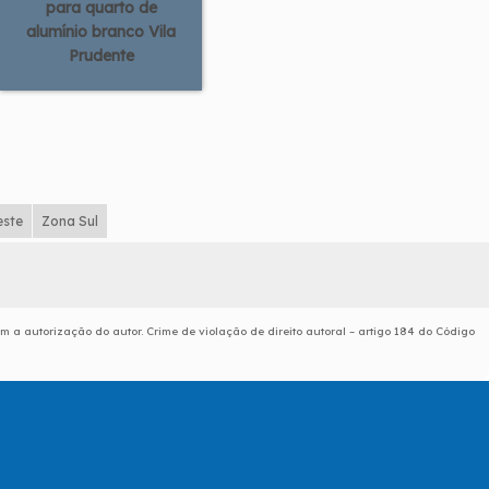
para quarto de
alumínio branco Vila
Prudente
este
Zona Sul
em a autorização do autor. Crime de violação de direito autoral – artigo 184 do Código