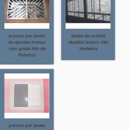
procuro por janela
janela de cozinha
de alumínio branco
alumínio branco Vila
com grade Alto de
Medeiros
Pinheiros
procuro por janela