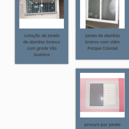
cotação de janela
janela de alumínio
de alumínio branco
branco com vidro
com grade Vila
Parque Colonial
Gustavo
procuro por janela