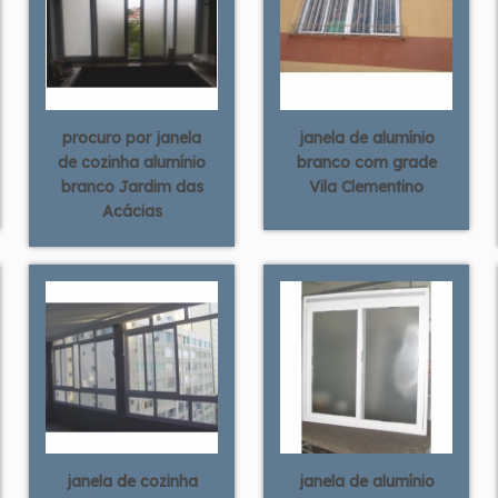
procuro por janela
janela de alumínio
de cozinha alumínio
branco com grade
branco Jardim das
Vila Clementino
Acácias
janela de cozinha
janela de alumínio