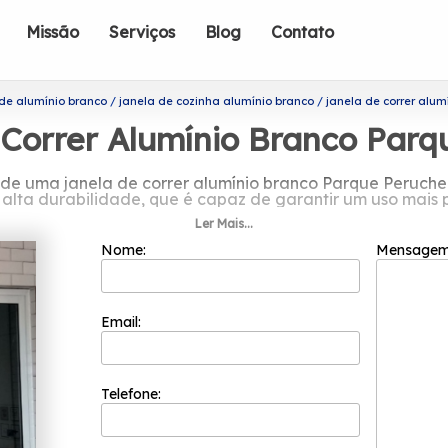
Missão
Serviços
Blog
Contato
 de alumínio branco
janela de cozinha alumínio branco
janela de correr alum
 Correr Alumínio Branco Parq
 de uma janela de correr alumínio branco Parque Peruche
 alta durabilidade, que é capaz de garantir um uso mais
Ler Mais...
o em janela de correr alumínio branc
Nome:
Mensage
ofissionais formada somente por colaboradores competen
 inovação e evolução dos processos. A empresa é uma da
 garantir o melhor custo benefício para seus clientes. Gra
Email:
adriflex é uma das organizações mais recomendadas do 
correr alumínio branco Parque Peruche, Oferecendo soluç
 como o de aqui é feito esquadrias de alumínio sob medida
alternativas. Conte com a organização para serviços de 
Telefone:
informações!