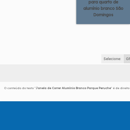
para quarto de
alumínio branco São
Domingos
Selecione:
G
O conteúdo do texto "
Janela de Correr Alumínio Branco Parque Peruche
" é de direit