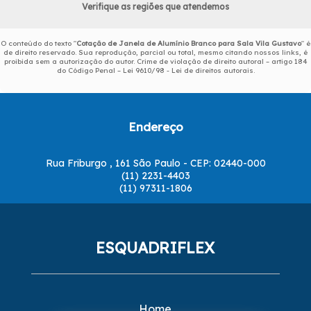
Verifique as regiões que atendemos
O conteúdo do texto "
Cotação de Janela de Alumínio Branco para Sala Vila Gustavo
" é
de direito reservado. Sua reprodução, parcial ou total, mesmo citando nossos links, é
proibida sem a autorização do autor. Crime de violação de direito autoral – artigo 184
do Código Penal –
Lei 9610/98 - Lei de direitos autorais
.
Endereço
Rua Friburgo , 161 São Paulo - CEP: 02440-000
(11) 2231-4403
(11) 97311-1806
ESQUADRIFLEX
Home