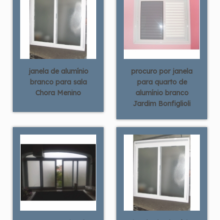
janela de alumínio
procuro por janela
branco para sala
para quarto de
Chora Menino
alumínio branco
Jardim Bonfiglioli