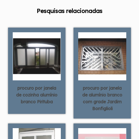
Pesquisas relacionadas
procuro por janela
procuro por janela
de cozinha alumínio
de alumínio branco
branco Pirituba
com grade Jardim
Bonfiglioli