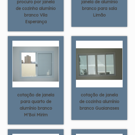
procuro por janela
janela de alumínio
de cozinha alumínio
branco para sala
branco Vila
Limão
Esperança
cotação de janela
cotação de janela
para quarto de
de cozinha alumínio
alumínio branco
branco Guaianases
M'Boi Mirim