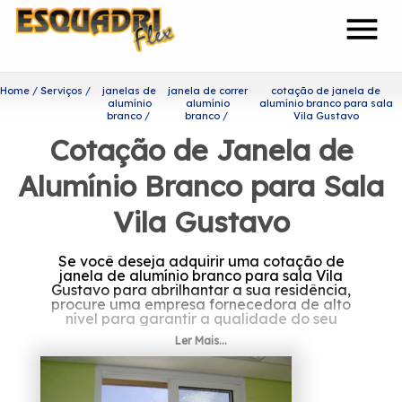
menu
Home
Serviços
janelas de
janela de correr
cotação de janela de
alumínio
alumínio
alumínio branco para sala
branco
branco
Vila Gustavo
Cotação de Janela de
Alumínio Branco para Sala
Vila Gustavo
Se você deseja adquirir uma cotação de
janela de alumínio branco para sala Vila
Gustavo para abrilhantar a sua residência,
procure uma empresa fornecedora de alto
nível para garantir a qualidade do seu
produto.
Ler Mais...
Você está procurando por
cotação de janela de alumínio