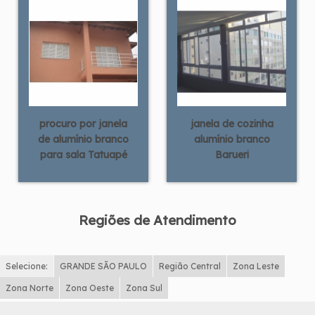
procuro por janela
janela de cozinha
de alumínio branco
alumínio branco
para sala Tatuapé
Barueri
Regiões de Atendimento
Selecione:
GRANDE SÃO PAULO
Região Central
Zona Leste
Zona Norte
Zona Oeste
Zona Sul