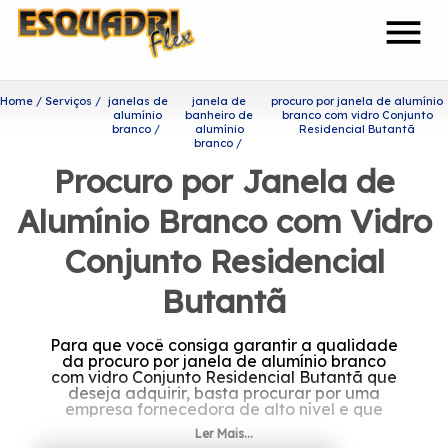
menu
Home
Serviços
janelas de
janela de
procuro por janela de alumínio
alumínio
banheiro de
branco com vidro Conjunto
branco
alumínio
Residencial Butantã
branco
Procuro por Janela de
Alumínio Branco com Vidro
Conjunto Residencial
Butantã
Para que você consiga garantir a qualidade
da procuro por janela de alumínio branco
com vidro Conjunto Residencial Butantã que
deseja adquirir, basta procurar por uma
empresa fornecedora de alto nível e que
carregue muita experiência no ramo.
Ler Mais...