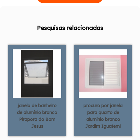
Pesquisas relacionadas
janela de banheiro
procuro por janela
de alumínio branco
para quarto de
Pirapora do Bom
alumínio branco
Jesus
Jardim Iguatemi