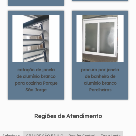
cotação de janela
procuro por janela
de alumínio branco
de banheiro de
para cozinha Parque
alumínio branco
São Jorge
Parelheiros
Regiões de Atendimento
Selecione:
GRANDE SÃO PAULO
Região Central
Zona Leste