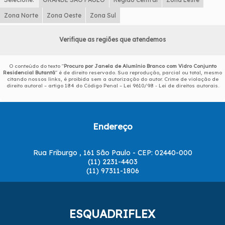
Zona Norte
Zona Oeste
Zona Sul
Verifique as regiões que atendemos
O conteúdo do texto "
Procuro por Janela de Alumínio Branco com Vidro Conjunto
Residencial Butantã
" é de direito reservado. Sua reprodução, parcial ou total, mesmo
citando nossos links, é proibida sem a autorização do autor. Crime de violação de
direito autoral – artigo 184 do Código Penal –
Lei 9610/98 - Lei de direitos autorais
.
Endereço
Rua Friburgo , 161 São Paulo - CEP: 02440-000
(11) 2231-4403
(11) 97311-1806
ESQUADRIFLEX