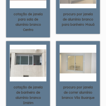
cotação de janela
procuro por janela
para sala de
de alumínio branco
alumínio branco
para banheiro Mauá
Centro
cotação de janela
procuro por janela
de banheiro de
de correr alumínio
alumínio branco
branco Vila Buarque
Imirim