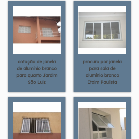
cotação de janela
procuro por janela
de alumínio branco
para sala de
para quarto Jardim
alumínio branco
São Luiz
Itaim Paulista