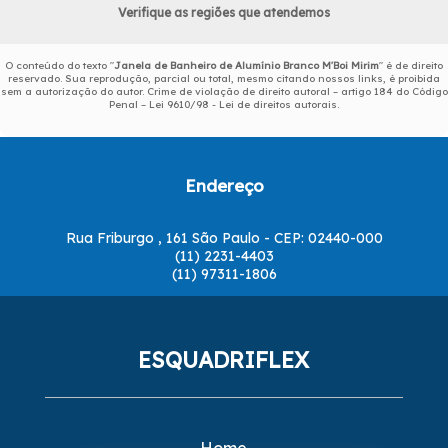
Verifique as regiões que atendemos
O conteúdo do texto "
Janela de Banheiro de Alumínio Branco M'Boi Mirim
" é de direito
reservado. Sua reprodução, parcial ou total, mesmo citando nossos links, é proibida
sem a autorização do autor. Crime de violação de direito autoral – artigo 184 do Código
Penal –
Lei 9610/98 - Lei de direitos autorais
.
Endereço
Rua Friburgo , 161 São Paulo - CEP: 02440-000
(11) 2231-4403
(11) 97311-1806
ESQUADRIFLEX