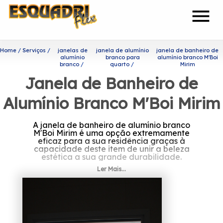
menu
Home
Serviços
janelas de
janela de alumínio
janela de banheiro de
alumínio
branco para
alumínio branco M'Boi
branco
quarto
Mirim
Janela de Banheiro de
Alumínio Branco M'Boi Mirim
A janela de banheiro de alumínio branco
M'Boi Mirim é uma opção extremamente
eficaz para a sua residência graças à
capacidade deste item de unir a beleza
estética a sua grande durabilidade.
Ler Mais...
Onde encontrar janela de
banheiro de alumínio branco
M'Boi Mirim?
Prezando por trabalhar sempre com os seus