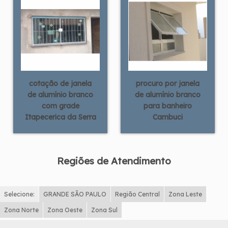
cotação de janela
procuro por janela
de alumínio branco
de alumínio branco
com grade
para banheiro
Itapecerica da Serra
Cambuci
Regiões de Atendimento
Selecione:
GRANDE SÃO PAULO
Região Central
Zona Leste
Zona Norte
Zona Oeste
Zona Sul