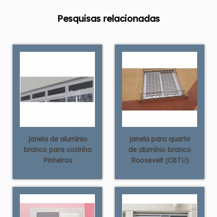
Pesquisas relacionadas
janela de alumínio
janela para quarto
branco para cozinha
de alumínio branco
Pinheiros
Roosevelt (CBTU)