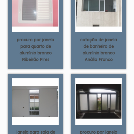
procuro por janela
cotação de janela
para quarto de
de banheiro de
alumínio branco
alumínio branco
Ribeirão Pires
Anália Franco
janela para sala de
procuro por janela