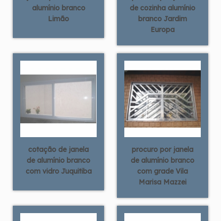
alumínio branco
de cozinha alumínio
Limão
branco Jardim
Europa
cotação de janela
procuro por janela
de alumínio branco
de alumínio branco
com vidro Juquitiba
com grade Vila
Marisa Mazzei