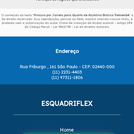
O conteúdo do texto "
Procuro por Janela para Quarto de Alumínio Branco Tremembé
" é
de direito reservado. Sua reprodução, parcial ou total, mesmo citando nossos links, é
proibida sem a autorização do autor. Crime de violação de direito autoral – artigo 184
do Código Penal –
Lei 9610/98 - Lei de direitos autorais
.
Endereço
Rua Friburgo , 161 São Paulo - CEP: 02440-000
(11) 2231-4403
(11) 97311-1806
ESQUADRIFLEX
Home