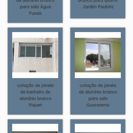
de alumínio branco
branco para quarto
para sala Água
Jardim Paulista
Funda
cotação de janela
cotação de janela
de banheiro de
de alumínio branco
alumínio branco
para sala
Piqueri
Guararema