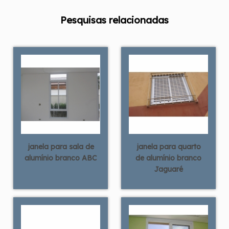
Pesquisas relacionadas
janela para sala de
janela para quarto
alumínio branco ABC
de alumínio branco
Jaguaré