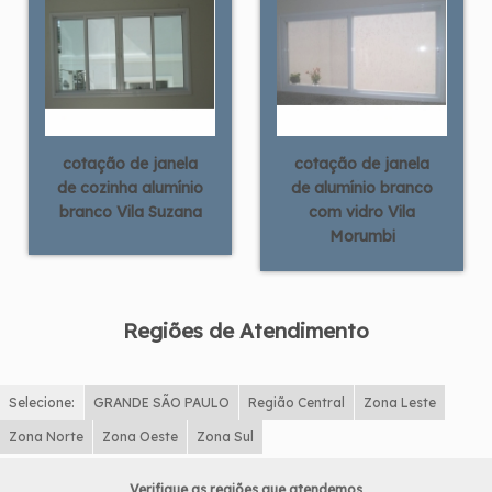
cotação de janela
cotação de janela
de cozinha alumínio
de alumínio branco
branco Vila Suzana
com vidro Vila
Morumbi
Regiões de Atendimento
Selecione:
GRANDE SÃO PAULO
Região Central
Zona Leste
Zona Norte
Zona Oeste
Zona Sul
Verifique as regiões que atendemos