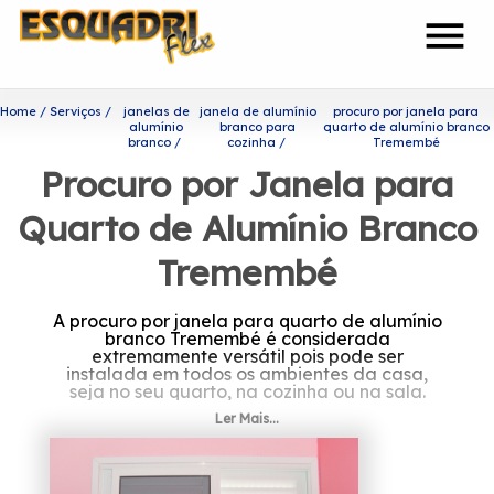
menu
Home
Serviços
janelas de
janela de alumínio
procuro por janela para
alumínio
branco para
quarto de alumínio branco
branco
cozinha
Tremembé
Procuro por Janela para
Quarto de Alumínio Branco
Tremembé
A procuro por janela para quarto de alumínio
branco Tremembé é considerada
extremamente versátil pois pode ser
instalada em todos os ambientes da casa,
seja no seu quarto, na cozinha ou na sala.
Ler Mais...
Saiba onde encontrar procuro
por janela para quarto de
alumínio branco Tremembé