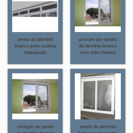
janela de alumínio
procuro por janela
branco para cozinha
de alumínio branco
Salesópolis
com vidro Itapevi
cotação de janela
janela de alumínio