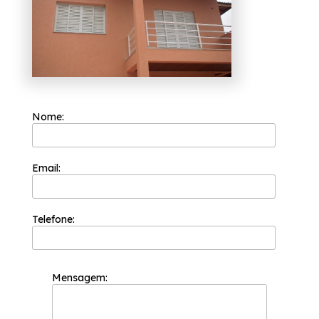
Com a sua fundação em 2002, a Esquadriflex
já é uma das empresas mais bem cotadas do
segmento de esquadrias. A empresa tem a
sua organização focada nos resultados
positivos e na segurança e você pode entrar
em contato com a empresa quando quiser
para realizar uma cotação sem compromisso.
Você optou por cotação de janela de
Nome:
alumínio branco para quarto Artur Alvim? Na
Esquadriflex, você pode encontrar a solução
que busca ao se tratar de esquadrias, a
empresa oferece opções de serviços como
Email:
Porta Lambril Alumínio, Porta Postigo
Alumínio, Porta Basculante Alumínio, entre
outras. Entre em contato com nossos
profissionais e tenha todo o suporte que
precisa.
Telefone:
Mensagem: