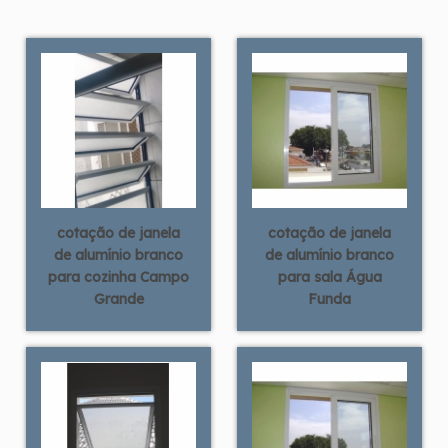
cotação de janela
cotação de janela
de alumínio branco
de alumínio branco
para cozinha Campo
para sala Água
Grande
Funda