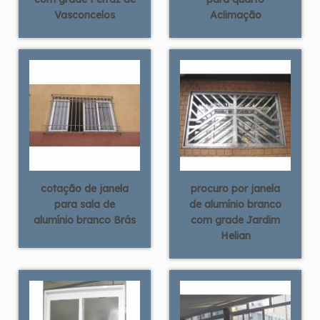
Vasconcelos
Aclimação
cotação de janela
procuro por janela
para sala de
de alumínio branco
alumínio branco Brás
com grade Jardim
Helian