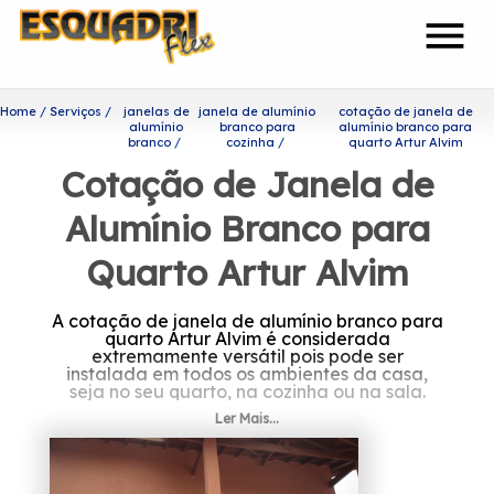
menu
Home
Serviços
janelas de
janela de alumínio
cotação de janela de
alumínio
branco para
alumínio branco para
branco
cozinha
quarto Artur Alvim
Cotação de Janela de
Alumínio Branco para
Quarto Artur Alvim
A cotação de janela de alumínio branco para
quarto Artur Alvim é considerada
extremamente versátil pois pode ser
instalada em todos os ambientes da casa,
seja no seu quarto, na cozinha ou na sala.
Ler Mais...
Saiba onde encontrar cotação
de janela de alumínio branco
para quarto Artur Alvim