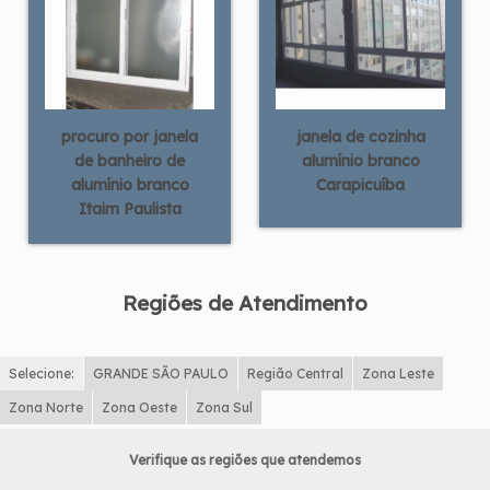
procuro por janela
janela de cozinha
de banheiro de
alumínio branco
alumínio branco
Carapicuíba
Itaim Paulista
Regiões de Atendimento
Selecione:
GRANDE SÃO PAULO
Região Central
Zona Leste
Zona Norte
Zona Oeste
Zona Sul
Verifique as regiões que atendemos