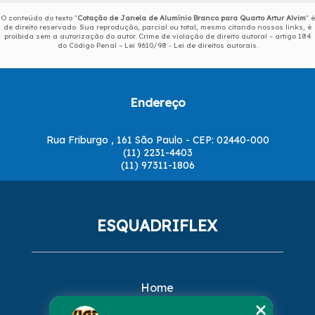
O conteúdo do texto "
Cotação de Janela de Alumínio Branco para Quarto Artur Alvim
" é
de direito reservado. Sua reprodução, parcial ou total, mesmo citando nossos links, é
proibida sem a autorização do autor. Crime de violação de direito autoral – artigo 184
do Código Penal –
Lei 9610/98 - Lei de direitos autorais
.
Endereço
Rua Friburgo , 161 São Paulo - CEP: 02440-000
(11) 2231-4403
(11) 97311-1806
ESQUADRIFLEX
Home
Empresa