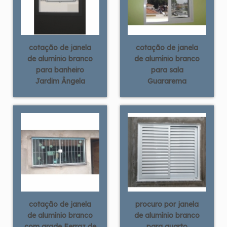
cotação de janela
cotação de janela
de alumínio branco
de alumínio branco
para banheiro
para sala
Jardim Ângela
Guararema
cotação de janela
procuro por janela
de alumínio branco
de alumínio branco
com grade Ferraz de
para quarto