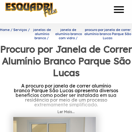
menu
Home
Serviços
janelas de
janela de
procuro por janela de correr
alumínio
alumínio branco
alumínio branco Parque São
branco
com vidro
Lucas
Procuro por Janela de Correr
Alumínio Branco Parque São
Lucas
A procuro por janela de correr alumínio
branco Parque São Lucas apresenta diversos
benefícios como poder ser instalada em sua
residência por meio de um processo
extremamente simplificado.
Ler Mais...
Se interessa por procuro por
janela de correr alumínio
branco Parque São Lucas?