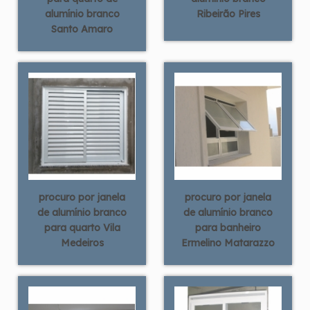
alumínio branco
Ribeirão Pires
Santo Amaro
procuro por janela
procuro por janela
de alumínio branco
de alumínio branco
para quarto Vila
para banheiro
Medeiros
Ermelino Matarazzo