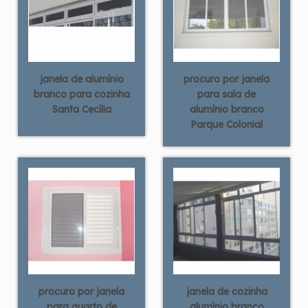
janela de alumínio
procuro por janela
branco para cozinha
para sala de
Santa Cecília
alumínio branco
Parque Colonial
procuro por janela
janela de cozinha
para quarto de
alumínio branco