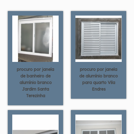
procuro por janela
procuro por janela
de banheiro de
de alumínio branco
alumínio branco
para quarto Vila
Jardim Santa
Endres
Terezinha