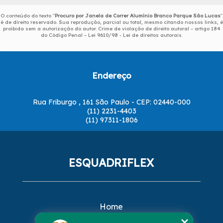
O conteúdo do texto "
Procuro por Janela de Correr Alumínio Branco Parque São Lucas
"
é de direito reservado. Sua reprodução, parcial ou total, mesmo citando nossos links, é
proibida sem a autorização do autor. Crime de violação de direito autoral – artigo 184
do Código Penal –
Lei 9610/98 - Lei de direitos autorais
.
Endereço
Rua Friburgo , 161 São Paulo - CEP: 02440-000
(11) 2231-4403
(11) 97311-1806
ESQUADRIFLEX
Home
Empresa