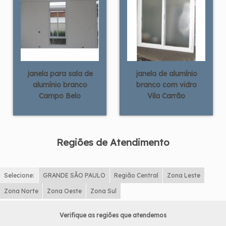
janela para sala de
janela de alumínio
alumínio branco
branco com vidro
Campo Belo
Vila Carrão
Regiões de Atendimento
Selecione:
GRANDE SÃO PAULO
Região Central
Zona Leste
Zona Norte
Zona Oeste
Zona Sul
Verifique as regiões que atendemos