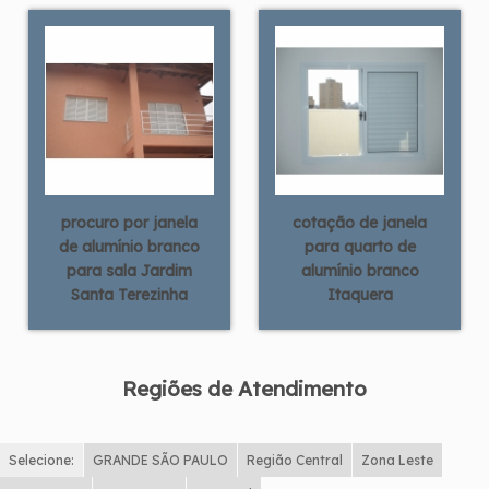
procuro por janela
cotação de janela
de alumínio branco
para quarto de
para sala Jardim
alumínio branco
Santa Terezinha
Itaquera
Regiões de Atendimento
Selecione:
GRANDE SÃO PAULO
Região Central
Zona Leste