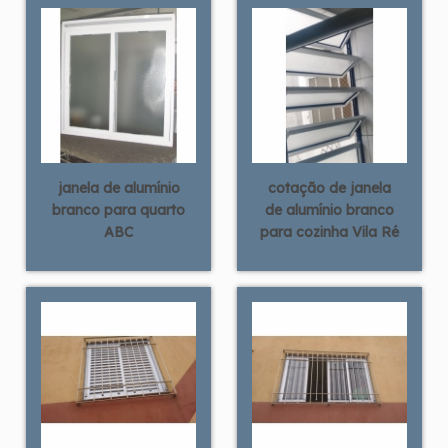
janela de alumínio
cotação de janela
branco para quarto
de alumínio branco
ABC
para cozinha Vila Ré