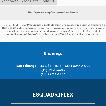
Zona Norte
Zona Oeste
Zona Sul
Verifique as regiões que atendemos
O conteúdo do texto "
Procuro por Janela de Banheiro de Alumínio Branco Pirapora do
Bom Jesus
" é de direito reservado. Sua reprodução, parcial ou total, mesmo citando
nossos links, é proibida sem a autorização do autor. Crime de violação de direito
autoral – artigo 184 do Código Penal –
Lei 9610/98 - Lei de direitos autorais
.
Endereço
Rua Friburgo , 161 São Paulo - CEP: 02440-000
(11) 2231-4403
(11) 97311-1806
ESQUADRIFLEX