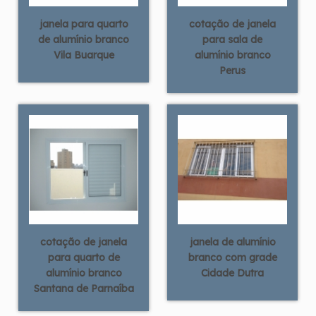
janela para quarto
cotação de janela
de alumínio branco
para sala de
Vila Buarque
alumínio branco
Perus
cotação de janela
janela de alumínio
para quarto de
branco com grade
alumínio branco
Cidade Dutra
Santana de Parnaíba