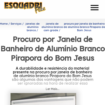
menu
Home
Serviços
janelas de
janela de
procuro por janela de banheiro
alumínio
alumínio branco
de alumínio branco Pirapora do
branco
com grade
Bom Jesus
Procuro por Janela de
Banheiro de Alumínio Branco
Pirapora do Bom Jesus
A durabilidade e resistência do material
presente na procuro por janela de banheiro
de alumínio branco Pirapora do Bom Jesus
são algumas das vantagens que não podem
ser ignoradas na hora de realizar essa
aquisição.
Ler Mais...
Procurando por procuro por
janela de banheiro de