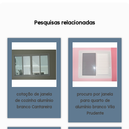
Pesquisas relacionadas
cotação de janela
procuro por janela
de cozinha alumínio
para quarto de
branco Cantareira
alumínio branco Vila
Prudente