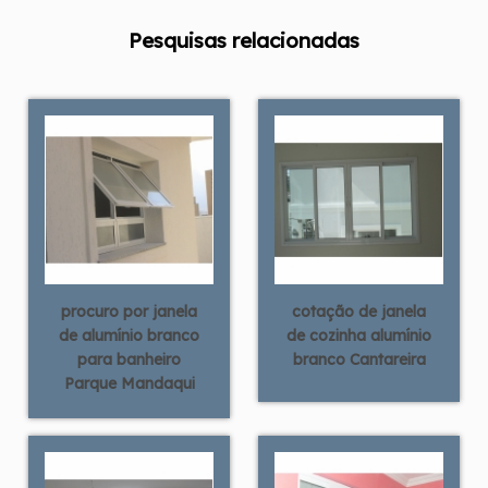
Pesquisas relacionadas
procuro por janela
cotação de janela
de alumínio branco
de cozinha alumínio
para banheiro
branco Cantareira
Parque Mandaqui