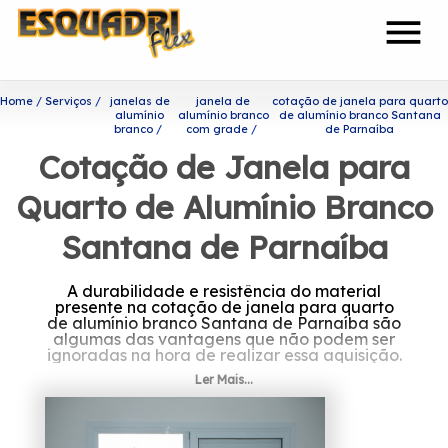
menu
Home
Serviços
janelas de
janela de
cotação de janela para quarto
alumínio
alumínio branco
de alumínio branco Santana
branco
com grade
de Parnaíba
Cotação de Janela para
Quarto de Alumínio Branco
Santana de Parnaíba
A durabilidade e resistência do material
presente na cotação de janela para quarto
de alumínio branco Santana de Parnaíba são
algumas das vantagens que não podem ser
ignoradas na hora de realizar essa aquisição.
Ler Mais...
Procurando por cotação de
janela para quarto de
alumínio branco Santana de