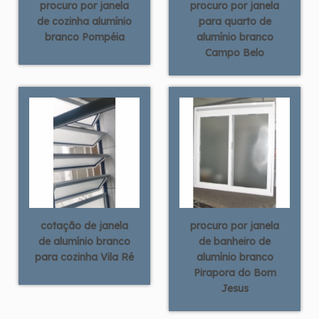
procuro por janela
procuro por janela
de cozinha alumínio
para quarto de
branco Pompéia
alumínio branco
Campo Belo
cotação de janela
procuro por janela
de alumínio branco
de banheiro de
para cozinha Vila Ré
alumínio branco
Pirapora do Bom
Jesus