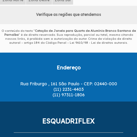
Verifique as regiões que atendemos
O conteúdo do texto "
Cotação de Janela para Quarto de Alumínio Branco Santana de
Parnaíba
" é de direito reservado. Sua reprodução, parcial ou total, mesmo citando
nossos links, é proibida sem a autorização do autor. Crime de violação de direito
autoral – artigo 184 do Código Penal –
Lei 9610/98 - Lei de direitos autorais
.
Endereço
Rua Friburgo , 161 São Paulo - CEP: 02440-000
(11) 2231-4403
(11) 97311-1806
ESQUADRIFLEX