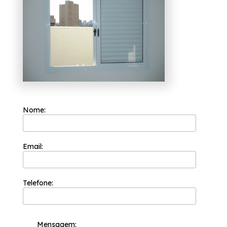
Parnaíba?
A Esquadriflex teve a sua fundação em 2002
e já é uma das empresas mais bem cotadas
do segmento de esquadrias. A sua equipe de
profissionais é formada somente por
colaboradores competentes que buscam a
total satisfação do cliente em cada pedido e
a maior inovação e evolução dos processos.
Se tem a finalidade de achar cotação de
janela para quarto de alumínio branco
Santana de Parnaíba, Conte com os
Nome:
profissionais da Esquadriflex e tenha a melhor
solução que precisa da área de esquadrias.
Entre os serviços oferecidos, é possível
encontrar: Janela de Lavanderia de
Email:
Apartamento, Porta de Alumínio para
Cozinha. Não deixe de entrar em contato
para garantir a obtenção dos melhores
resultados do ramo. Conte com a
Esquadriflex!
Telefone:
Mensagem: