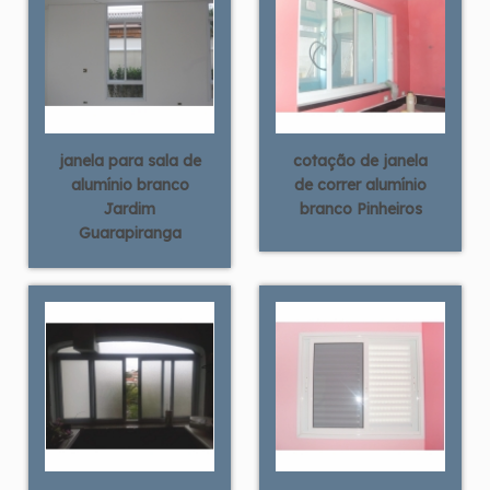
janela para sala de
cotação de janela
alumínio branco
de correr alumínio
Jardim
branco Pinheiros
Guarapiranga