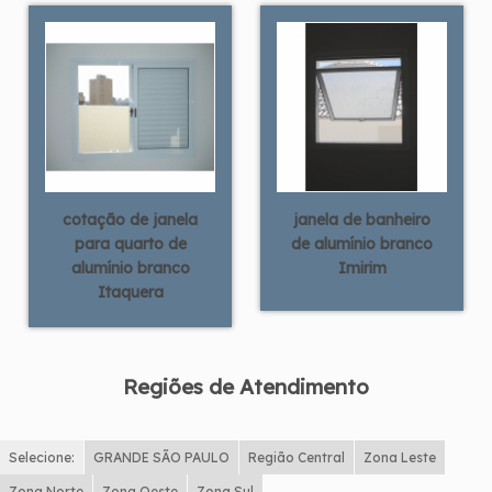
cotação de janela
janela de banheiro
para quarto de
de alumínio branco
alumínio branco
Imirim
Itaquera
Regiões de Atendimento
Selecione:
GRANDE SÃO PAULO
Região Central
Zona Leste
Zona Norte
Zona Oeste
Zona Sul