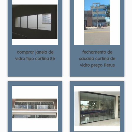
comprar janela de
fechamento de
vidro tipo cortina Sé
sacada cortina de
vidro preço Perus