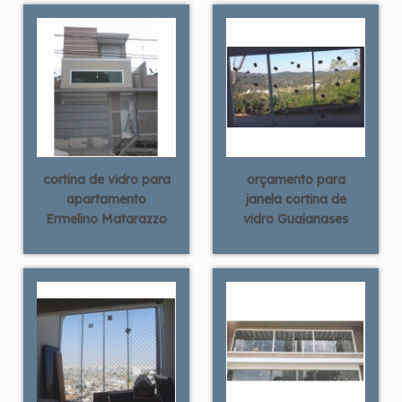
cortina de vidro para
orçamento para
apartamento
janela cortina de
Ermelino Matarazzo
vidro Guaianases