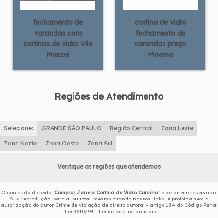
fechamento de
cortina de vidro
varandas com
fechamento de
cortinas de vidro Vila
varandas preço
Mazzei
Moema
Regiões de Atendimento
Selecione:
GRANDE SÃO PAULO
Região Central
Zona Leste
Zona Norte
Zona Oeste
Zona Sul
Verifique as regiões que atendemos
O conteúdo do texto "
Comprar Janela Cortina de Vidro Cursino
" é de direito reservado.
Sua reprodução, parcial ou total, mesmo citando nossos links, é proibida sem a
autorização do autor. Crime de violação de direito autoral – artigo 184 do Código Penal
–
Lei 9610/98 - Lei de direitos autorais
.