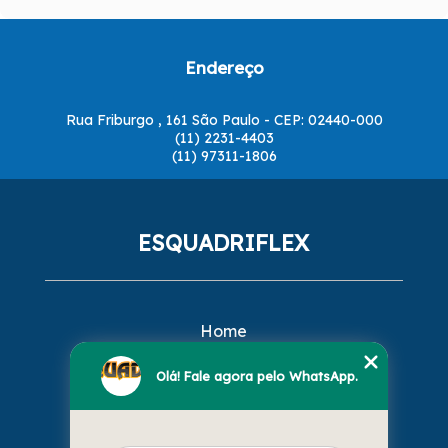
Endereço
Rua Friburgo , 161 São Paulo - CEP: 02440-000
(11) 2231-4403
(11) 97311-1806
ESQUADRIFLEX
Home
Empresa
Missão
Olá! Fale agora pelo WhatsApp.
Serviços
Contato
Mapa do site