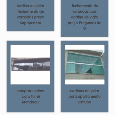
cortina de vidro
fechamento de
fechamento de
varandas com
varandas preço
cortina de vidro
Sapopemba
preço Freguesia do
Ó
comprar cortina
cortinas de vidro
vidro fumê
para apartamento
Mandaqui
Pirituba