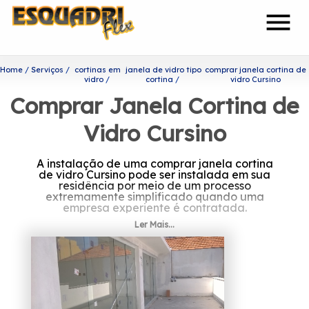
menu
Home
Serviços
cortinas em
janela de vidro tipo
comprar janela cortina de
vidro
cortina
vidro Cursino
Comprar Janela Cortina de
Vidro Cursino
A instalação de uma comprar janela cortina
de vidro Cursino pode ser instalada em sua
residência por meio de um processo
extremamente simplificado quando uma
empresa experiente é contratada.
Ler Mais...
Você está procurando por
comprar janela cortina de
vidro Cursino?
A Esquadriflex tem a sua organização
focada nos resultados positivos e na