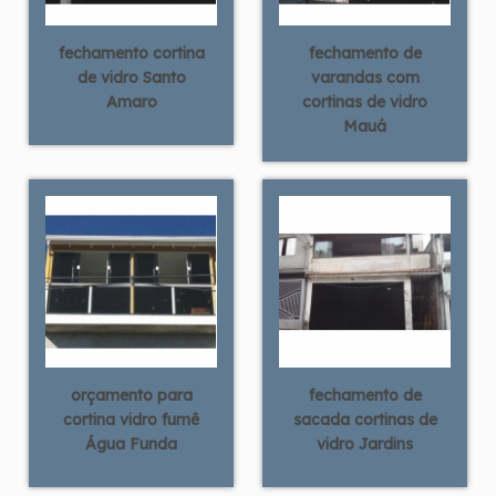
fechamento cortina
fechamento de
de vidro Santo
varandas com
Amaro
cortinas de vidro
Mauá
orçamento para
fechamento de
cortina vidro fumê
sacada cortinas de
Água Funda
vidro Jardins