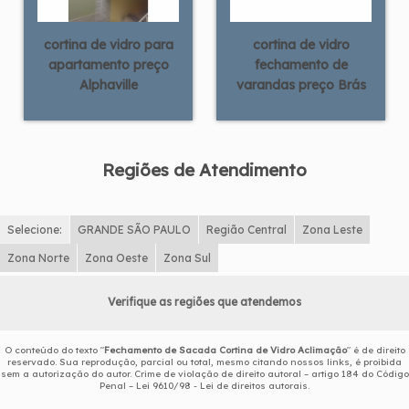
cortina de vidro para
cortina de vidro
apartamento preço
fechamento de
Alphaville
varandas preço Brás
Regiões de Atendimento
Selecione:
GRANDE SÃO PAULO
Região Central
Zona Leste
Zona Norte
Zona Oeste
Zona Sul
Verifique as regiões que atendemos
O conteúdo do texto "
Fechamento de Sacada Cortina de Vidro Aclimação
" é de direito
reservado. Sua reprodução, parcial ou total, mesmo citando nossos links, é proibida
sem a autorização do autor. Crime de violação de direito autoral – artigo 184 do Código
Penal –
Lei 9610/98 - Lei de direitos autorais
.