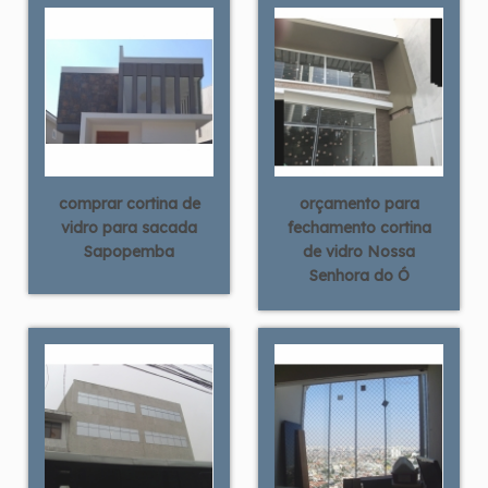
comprar cortina de
orçamento para
vidro para sacada
fechamento cortina
Sapopemba
de vidro Nossa
Senhora do Ó