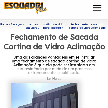
menu
Home
Serviços
cortinas
cortina de vidro
fechamento de sacada
em vidro
para sacada
cortina de vidro Aclimação
Fechamento de Sacada
Cortina de Vidro Aclimação
Uma das grandes vantagens em se instalar
uma fechamento de sacada cortina de vidro
Aclimação é que ela pode ser instalada em
sua residência por meio de um processo
extremamente simplificado.
Ler Mais...
Onde encontrar fechamento
de sacada cortina de vidro
Aclimação?
Prezando por trabalhar sempre com os seus
valores principais como o comprometimento