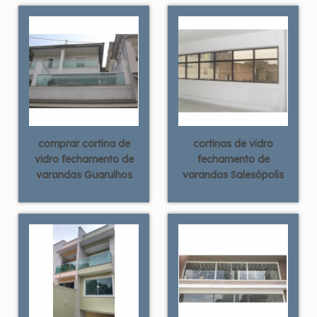
comprar cortina de
cortinas de vidro
vidro fechamento de
fechamento de
varandas Guarulhos
varandas Salesópolis