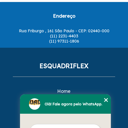
Endereço
Rua Friburgo , 161 São Paulo - CEP: 02440-000
(11) 2231-4403
(11) 97311-1806
ESQUADRIFLEX
Home
Empresa
Missão
Olá! Fale agora pelo WhatsApp.
Serviços
Contato
Mapa do site